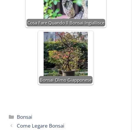
Cosa Fare Quando Il Bonsai Ingiallisce
Bonsai Olmo Giapponese
Categorie
Bonsai
Come Legare Bonsai