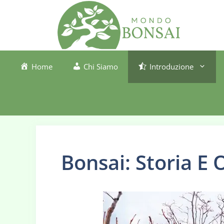
Vai
al
contenuto
Home
Chi Siamo
Introduzione
Bonsai: Storia E O