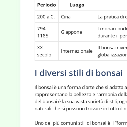
Periodo
Luogo
200 a.C.
Cina
La pratica di 
794-
I monaci budd
Giappone
1185
durante il pe
XX
Il bonsai dive
Internazionale
secolo
globalizzazio
I diversi stili di bonsai
Il bonsai è una forma d’arte che si adatta 
rappresentano la bellezza e l’armonia della
del bonsai è la sua vasta varietà di stili, o
naturali che si possono trovare in tutto il
Uno dei più comuni stili di bonsai è il “fo