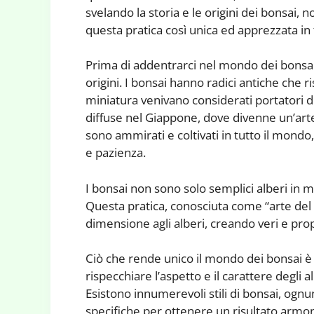
svelando la storia e le origini dei bonsai,
questa pratica così unica ed apprezzata in 
Prima di addentrarci nel mondo dei bonsai,
origini. I bonsai hanno radici antiche che ri
miniatura venivano considerati portatori d
diffuse nel Giappone, dove divenne un’arte
sono ammirati e coltivati in tutto il mondo
e pazienza.
I bonsai non sono solo semplici alberi in m
Questa pratica, conosciuta come “arte del
dimensione agli alberi, creando veri e prop
Ciò che rende unico il mondo dei bonsai è l
rispecchiare l’aspetto e il carattere degli 
Esistono innumerevoli stili di bonsai, ogn
specifiche per ottenere un risultato armon