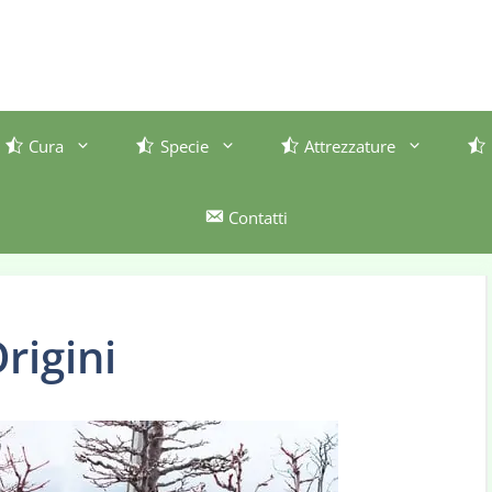
Cura
Specie
Attrezzature
Contatti
rigini