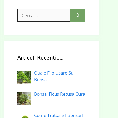
Ricerca
per:
Articoli Recenti…..
Quale Filo Usare Sui
Bonsai
Bonsai Ficus Retusa Cura
Come Trattare I Bonsai Il