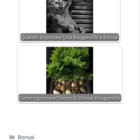
Quando Impostare Una Bouganville a Bonsai
Come Ingrossare Tronco Di Bonsai Bouganville
Categorie
Bonsai