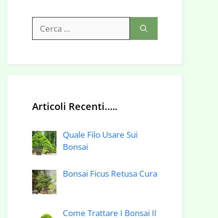
Ricerca
per:
Articoli Recenti…..
Quale Filo Usare Sui
Bonsai
Bonsai Ficus Retusa Cura
Come Trattare I Bonsai Il