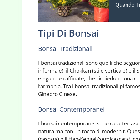
Quando Ti
Tipi Di Bonsai
Bonsai Tradizionali
I bonsai tradizionali sono quelli che seguono
informale), il Chokkan (stile verticale) e i
eleganti e raffinate, che richiedono una c
l’armonia. Tra i bonsai tradizionali pi famos
Ginepro Cinese.
Bonsai Contemporanei
I bonsai contemporanei sono caratterizzati 
natura ma con un tocco di modernit. Quest
(cascata) o il Han-Kengai (semicascata), c