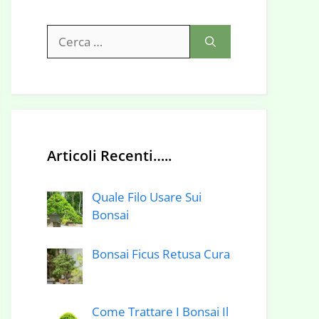
Ricerca
per:
Articoli Recenti…..
Quale Filo Usare Sui
Bonsai
Bonsai Ficus Retusa Cura
Come Trattare I Bonsai Il