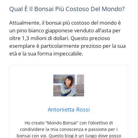
Qual È Il Bonsai Più Costoso Del Mondo?
Attualmente, il bonsai più costoso del mondo è
un pino bianco giapponese venduto all’asta per
oltre 1,3 milioni di dollari. Questo prezioso
esemplare è particolarmente prezioso per la sua
età e la sua forma impeccabile.
Antonietta Rossi
Ho creato “Mondo Bonsai” con l’obiettivo di
condividere la mia conoscenza e passione per i
bonsai con voi. Questo blog è un luogo dove posso