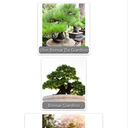
Ulivi Bonsai Da Giardino
Bonsai Giardino