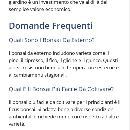
giardino è un investimento che va al di là del
semplice valore economico.
Domande Frequenti
Quali Sono I Bonsai Da Esterno?
I bonsai da esterno includono varietà come il
pino, il cipresso, il fico, il glicine e il giunco. Questi
alberi resistono bene alle temperature esterne e
ai cambiamenti stagionali.
Qual È Il Bonsai Più Facile Da Coltivare?
Il bonsai più facile da coltivare per i principianti è il
ficus bonsai. Si adatta bene a diverse condizioni
ambientali e richiede meno cure rispetto ad altre
varietà.