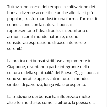
Tuttavia, nel corso del tempo, la coltivazione dei
bonsai divenne accessibile anche alle classi più
popolari, trasformandosi in una forma d’arte e di
connessione con la natura. I bonsai
rappresentano l’idea di bellezza, equilibrio e
armonia con il mondo naturale, e sono
considerati espressione di pace interiore e
serenità.
La pratica dei bonsai si diffuse ampiamente in
Giappone, diventando parte integrante della
cultura e della spiritualità del Paese. Oggi, i bonsai
sono venerati e apprezzati in tutto il mondo,
simboli di pazienza, lunga vita e prosperità.
La tradizione dei bonsai ha influenzato molte
altre forme d’arte, come la pittura, la poesia e la