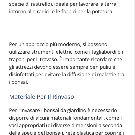
specie di rastrello), ideale per lavorare la terra
intorno alle radici, e le forbici per la potatura.
Per un approccio più moderno, si possono
utilizzare strumenti elettrici come i tagliabordi o i
trapani per il travaso. È importante ricordare che
gli attrezzi devono essere sempre ben puliti e
disinfettati per evitare la diffusione di malattie tra
i bonsai.
Materiale Per Il Rinvaso
Per rinvasare i bonsai da giardino è necessario
disporre di alcuni materiali fondamentali, come i
vasi appropriati (di diverse dimensioni a seconda
della specie del bonsai), rete plastica per coprire i