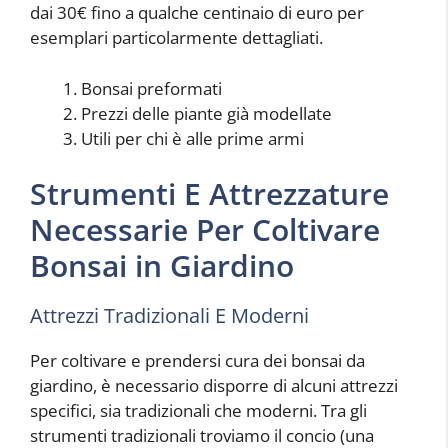
dai 30€ fino a qualche centinaio di euro per
esemplari particolarmente dettagliati.
Bonsai preformati
Prezzi delle piante già modellate
Utili per chi è alle prime armi
Strumenti E Attrezzature
Necessarie Per Coltivare
Bonsai in Giardino
Attrezzi Tradizionali E Moderni
Per coltivare e prendersi cura dei bonsai da
giardino, è necessario disporre di alcuni attrezzi
specifici, sia tradizionali che moderni. Tra gli
strumenti tradizionali troviamo il concio (una