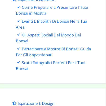
Come Preparare E Presentare I Tuoi
Bonsai in Mostra
Eventi E Incontri Di Bonsai Nella Tua
Area
Gli Aspetti Sociali Del Mondo Dei
Bonsai
Partecipare a Mostre Di Bonsai: Guida
Per Gli Appassionati
Scatti Fotografici Perfetti Per I Tuoi
Bonsai
Ispirazione E Design