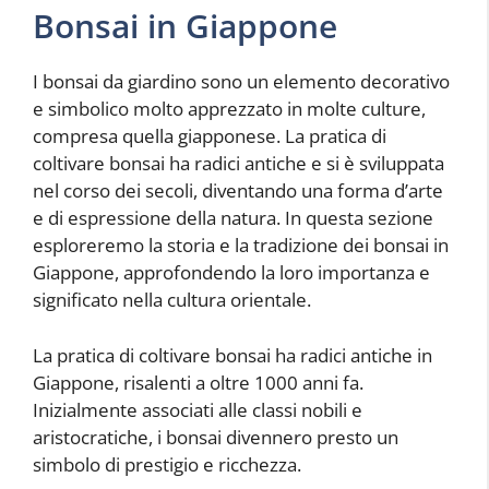
Bonsai in Giappone
I bonsai da giardino sono un elemento decorativo
e simbolico molto apprezzato in molte culture,
compresa quella giapponese. La pratica di
coltivare bonsai ha radici antiche e si è sviluppata
nel corso dei secoli, diventando una forma d’arte
e di espressione della natura. In questa sezione
esploreremo la storia e la tradizione dei bonsai in
Giappone, approfondendo la loro importanza e
significato nella cultura orientale.
La pratica di coltivare bonsai ha radici antiche in
Giappone, risalenti a oltre 1000 anni fa.
Inizialmente associati alle classi nobili e
aristocratiche, i bonsai divennero presto un
simbolo di prestigio e ricchezza.