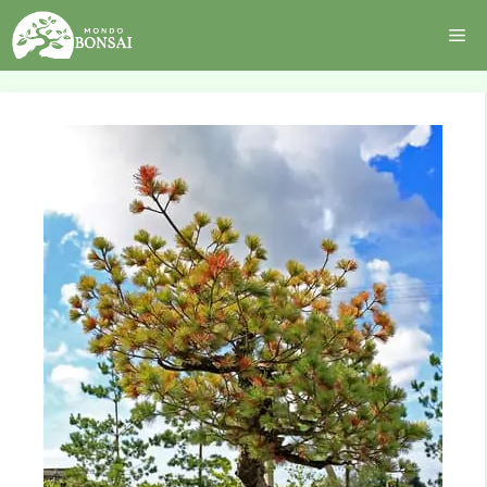
Vai
Me
al
contenuto