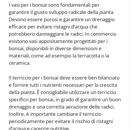
I vasi per i bonsai sono fondamentali per
garantire il giusto sviluppo radicale della pianta.
Devono essere porosi e garantire un drenaggio
efficace per evitare ristagni d’acqua che
potrebbero danneggiare le radici. In commercio
esistono vasi appositamente progettati per i
bonsai, disponibili in diverse dimensioni e
materiali, come ad esempio la terracotta o la
ceramica.
Il terriccio per i bonsai deve essere ben bilanciato
e fornire tutti i nutrienti necessari per la crescita
della pianta. È consigliabile utilizzare un terriccio
specifico per bonsai, in grado di garantire un buon
drenaggio e una corretta aerazione delle radici.
Inoltre, è importante cambiare il terriccio
periodicamente per evitare il rischio di ristagni
d’acqua e carenze nutritive.