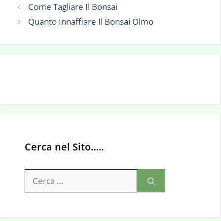
Come Tagliare Il Bonsai
Quanto Innaffiare Il Bonsai Olmo
Cerca nel Sito…..
Ricerca
per: