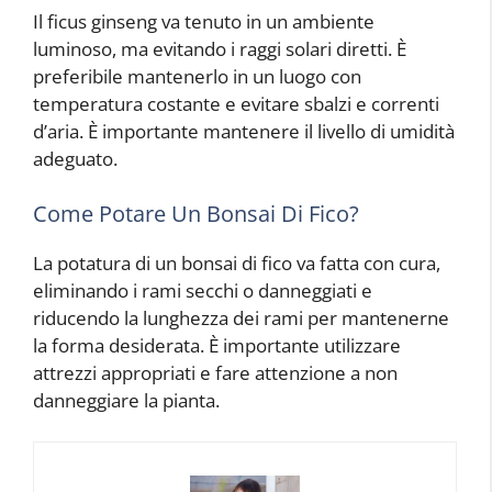
Il ficus ginseng va tenuto in un ambiente
luminoso, ma evitando i raggi solari diretti. È
preferibile mantenerlo in un luogo con
temperatura costante e evitare sbalzi e correnti
d’aria. È importante mantenere il livello di umidità
adeguato.
Come Potare Un Bonsai Di Fico?
La potatura di un bonsai di fico va fatta con cura,
eliminando i rami secchi o danneggiati e
riducendo la lunghezza dei rami per mantenerne
la forma desiderata. È importante utilizzare
attrezzi appropriati e fare attenzione a non
danneggiare la pianta.