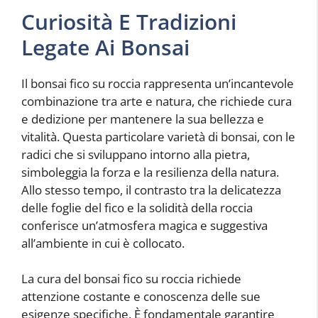
Curiosità E Tradizioni
Legate Ai Bonsai
Il bonsai fico su roccia rappresenta un’incantevole
combinazione tra arte e natura, che richiede cura
e dedizione per mantenere la sua bellezza e
vitalità. Questa particolare varietà di bonsai, con le
radici che si sviluppano intorno alla pietra,
simboleggia la forza e la resilienza della natura.
Allo stesso tempo, il contrasto tra la delicatezza
delle foglie del fico e la solidità della roccia
conferisce un’atmosfera magica e suggestiva
all’ambiente in cui è collocato.
La cura del bonsai fico su roccia richiede
attenzione costante e conoscenza delle sue
esigenze specifiche. È fondamentale garantire