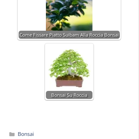
Come Fissare Piatto Suibam Alla Roccia Bonsai
Bonsai Su Roccia
Categorie
Bonsai