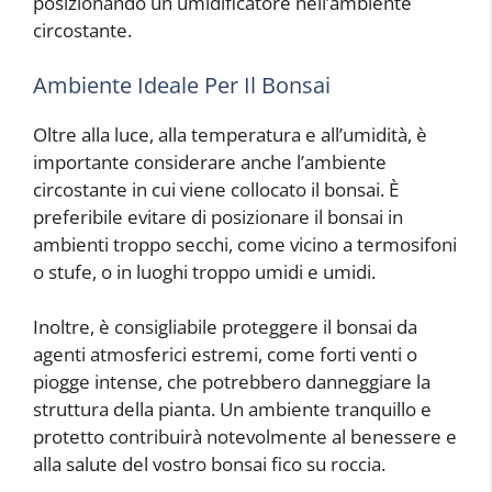
posizionando un umidificatore nell’ambiente
circostante.
Ambiente Ideale Per Il Bonsai
Oltre alla luce, alla temperatura e all’umidità, è
importante considerare anche l’ambiente
circostante in cui viene collocato il bonsai. È
preferibile evitare di posizionare il bonsai in
ambienti troppo secchi, come vicino a termosifoni
o stufe, o in luoghi troppo umidi e umidi.
Inoltre, è consigliabile proteggere il bonsai da
agenti atmosferici estremi, come forti venti o
piogge intense, che potrebbero danneggiare la
struttura della pianta. Un ambiente tranquillo e
protetto contribuirà notevolmente al benessere e
alla salute del vostro bonsai fico su roccia.