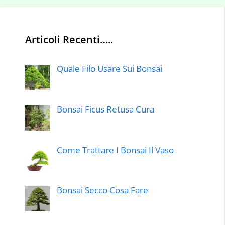
Articoli Recenti…..
Quale Filo Usare Sui Bonsai
Bonsai Ficus Retusa Cura
Come Trattare I Bonsai Il Vaso
Bonsai Secco Cosa Fare