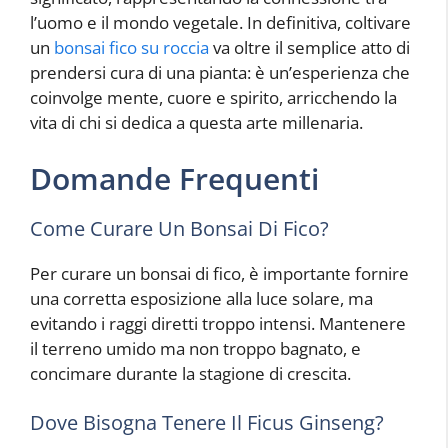
l’uomo e il mondo vegetale. In definitiva, coltivare
un
bonsai fico su roccia
va oltre il semplice atto di
prendersi cura di una pianta: è un’esperienza che
coinvolge mente, cuore e spirito, arricchendo la
vita di chi si dedica a questa arte millenaria.
Domande Frequenti
Come Curare Un Bonsai Di Fico?
Per curare un bonsai di fico, è importante fornire
una corretta esposizione alla luce solare, ma
evitando i raggi diretti troppo intensi. Mantenere
il terreno umido ma non troppo bagnato, e
concimare durante la stagione di crescita.
Dove Bisogna Tenere Il Ficus Ginseng?