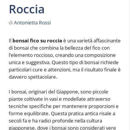
Roccia
di
Antonietta Rossi
Il
bonsai fico su roccia
è una varietà affascinante
di bonsai che combina la bellezza del fico con
l’elemento roccioso, creando una composizione
unica e suggestiva. Questo tipo di bonsai richiede
particolari cure e attenzioni, ma il risultato finale è
davvero spettacolare.
I bonsai, originari del Giappone, sono piccole
piante coltivate in vasi e modellate attraverso
tecniche specifiche per mantenere proporzioni e
forme equilibrate. Questa pratica antica risale a
secoli fa e ha radici profonde nella cultura
giapponese, dove i bonsai sono considerati vere