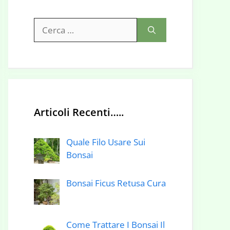
Ricerca
per:
Articoli Recenti…..
Quale Filo Usare Sui
Bonsai
Bonsai Ficus Retusa Cura
Come Trattare I Bonsai Il