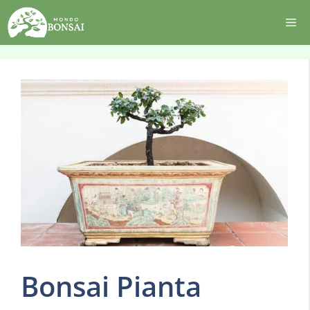
Vai
Me
al
contenuto
Bonsai Pianta