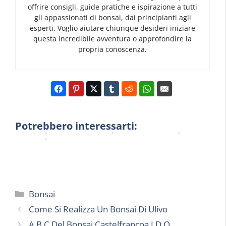
i
offrire consigli, guide pratiche e ispirazione a tutti
a
n
a
a
gli appassionati di bonsai, dai principianti agli
S
i
D
n
esperti. Voglio aiutare chiunque desideri iniziare
i
v
e
t
questa incredibile avventura o approfondire la
g
o
l
a
propria conoscenza.
n
r
l
D
i
e
a
i
f
B
P
B
i
o
i
o
c
n
a
n
a
s
n
s
t
a
t
a
Potrebbero interessarti:
o
i
a
i
Categorie
Bonsai
Come Si Realizza Un Bonsai Di Ulivo
A.B.C Del Bonsai Castelfrancoa.I.D.O