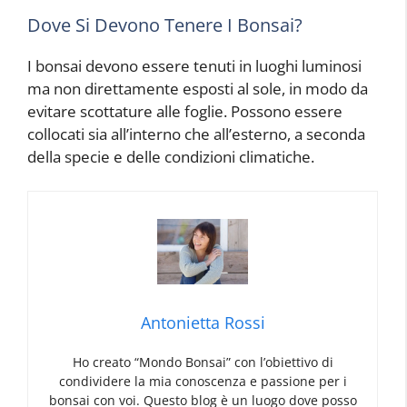
e
Dove Si Devono Tenere I Bonsai?
P
i
a
I bonsai devono essere tenuti in luoghi luminosi
n
ma non direttamente esposti al sole, in modo da
t
evitare scottature alle foglie. Possono essere
a
collocati sia all’interno che all’esterno, a seconda
I
della specie e delle condizioni climatiche.
n
c
a
B
n
o
t
n
a
B
s
t
o
a
r
n
i
i
s
Antonietta Rossi
P
c
a
i
e
i
Ho creato “Mondo Bonsai” con l’obiettivo di
a
C
C
condividere la mia conoscenza e passione per i
n
a
u
P
bonsai con voi. Questo blog è un luogo dove posso
t
r
r