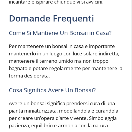
incantare e ispirare chiunque vi si avvicini.
Domande Frequenti
Come Si Mantiene Un Bonsai in Casa?
Per mantenere un bonsai in casa è importante
mantenerlo in un luogo con luce solare indiretta,
C
mantenere il terreno umido ma non troppo
o
bagnato e potare regolarmente per mantenere la
m
forma desiderata.
e
C
Cosa Significa Avere Un Bonsai?
o
l
t
Avere un bonsai significa prendersi cura di una
i
pianta miniaturizzata, modellandola e curandola
v
per creare un’opera d’arte vivente. Simboleggia
a
pazienza, equilibrio e armonia con la natura.
r