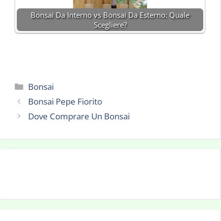
Bonsai Da Interno vs Bonsai Da Esterno: Quale
Scegliere?
Categorie
Bonsai
Bonsai Pepe Fiorito
Dove Comprare Un Bonsai