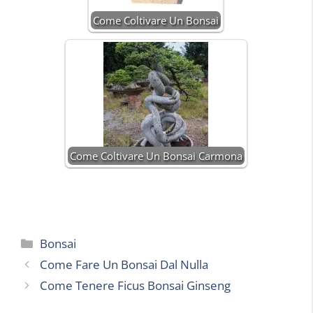
Come Coltivare Un Bonsai
Come Coltivare Un Bonsai Carmona
Categorie
Bonsai
Come Fare Un Bonsai Dal Nulla
Come Tenere Ficus Bonsai Ginseng