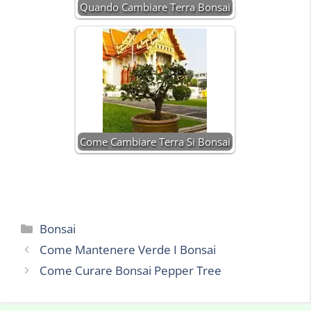
Quando Cambiare Terra Bonsai
Come Cambiare Terra Si Bonsai
Categorie
Bonsai
Come Mantenere Verde I Bonsai
Come Curare Bonsai Pepper Tree