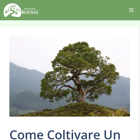
Vai
Me
al
contenuto
Come Coltivare Un