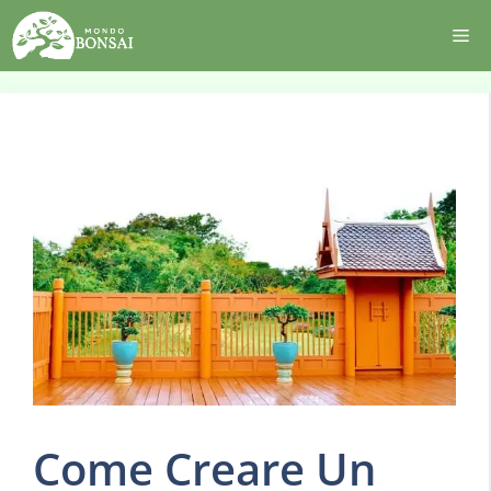
Vai
Me
al
contenuto
Come Creare Un