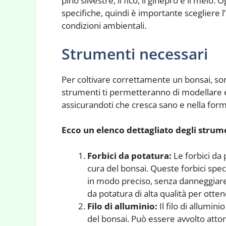
pino silvestre, il fico, il ginepro e il melo
specifiche, quindi è importante scegliere l’
condizioni ambientali.
Strumenti necessari
Per coltivare correttamente un bonsai, son
strumenti ti permetteranno di modellare e
assicurandoti che cresca sano e nella for
Ecco un elenco dettagliato degli strume
Forbici da potatura:
Le forbici da
cura del bonsai. Queste forbici speci
in modo preciso, senza danneggiare l
da potatura di alta qualità per ottene
Filo di alluminio:
Il filo di allumin
del bonsai. Può essere avvolto attorn