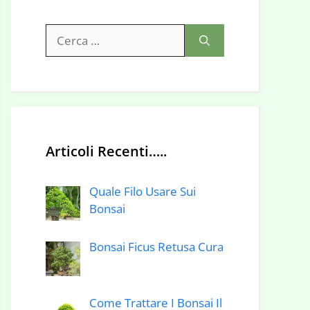
Ricerca
per:
Articoli Recenti…..
Quale Filo Usare Sui
Bonsai
Bonsai Ficus Retusa Cura
Come Trattare I Bonsai Il