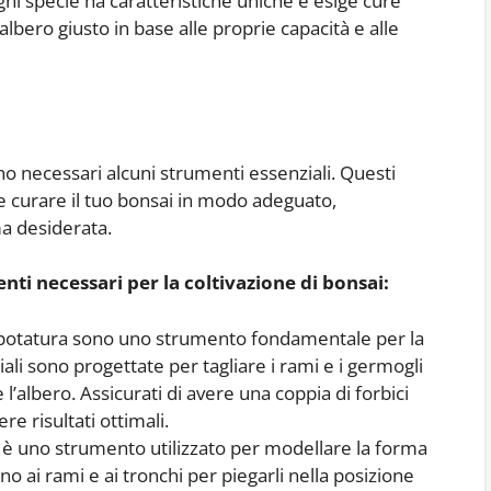
. Ogni specie ha caratteristiche uniche e esige cure
albero giusto in base alle proprie capacità e alle
o necessari alcuni strumenti essenziali. Questi
 curare il tuo bonsai in modo adeguato,
ma desiderata.
nti necessari per la coltivazione di bonsai:
 potatura sono uno strumento fondamentale per la
ali sono progettate per tagliare i rami e i germogli
’albero. Assicurati di avere una coppia di forbici
re risultati ottimali.
io è uno strumento utilizzato per modellare la forma
o ai rami e ai tronchi per piegarli nella posizione