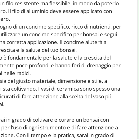
n filo resistente ma flessibile, in modo da poterlo
. Il filo di alluminio deve essere applicato con
bero.
sogno di un concime specifico, ricco di nutrienti, per
 utilizzare un concime specifico per bonsai e segui
una corretta applicazione. Il concime aiuterà a
rescita e la salute del tuo bonsai.
o è fondamentale per la salute e la crescita del
tamente poco profondi e hanno fori di drenaggio per
i nelle radici.
ia del giusto materiale, dimensione e stile, a
i sta coltivando. I vasi di ceramica sono spesso una
curati di fare attenzione alla scelta del vaso più
i.
rai in grado di coltivare e curare un bonsai con
i per l’uso di ogni strumento e di fare attenzione a
ione. Con il tempo e la pratica, sarai in grado di