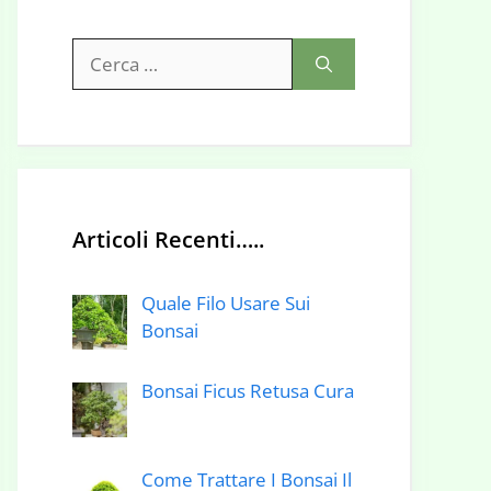
Ricerca
per:
Articoli Recenti…..
Quale Filo Usare Sui
Bonsai
Bonsai Ficus Retusa Cura
Come Trattare I Bonsai Il