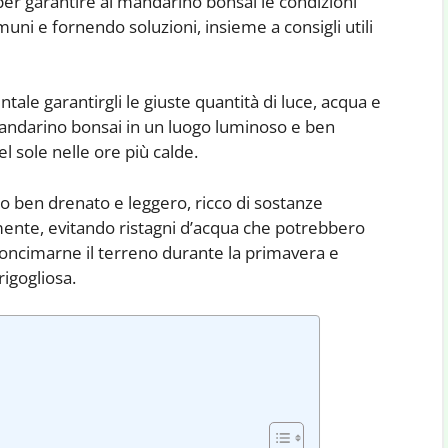
er garantire al mandarino bonsai le condizioni
muni e fornendo soluzioni, insieme a consigli utili
ale garantirgli le giuste quantità di luce, acqua e
o mandarino bonsai in un luogo luminoso e ben
el sole nelle ore più calde.
o ben drenato e leggero, ricco di sostanze
armente, evitando ristagni d’acqua che potrebbero
 concimarne il terreno durante la primavera e
rigogliosa.