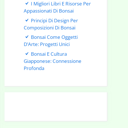
I Migliori Libri E Risorse Per
Appassionati Di Bonsai
Principi Di Design Per
Composizioni Di Bonsai
Bonsai Come Oggetti
D’Arte: Progetti Unici
Bonsai E Cultura
Giapponese: Connessione
Profonda