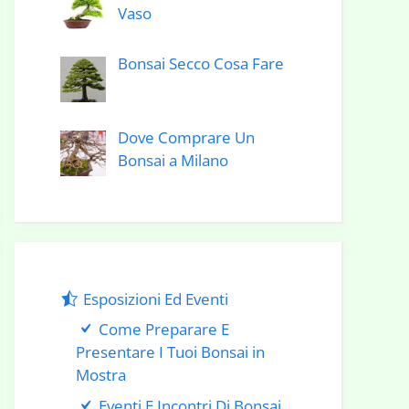
Vaso
Bonsai Secco Cosa Fare
Dove Comprare Un
Bonsai a Milano
Esposizioni Ed Eventi
Come Preparare E
Presentare I Tuoi Bonsai in
Mostra
Eventi E Incontri Di Bonsai