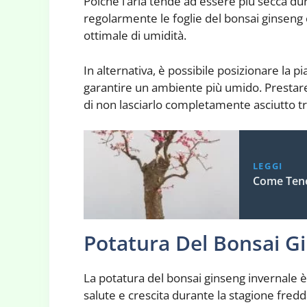
Poiché l’aria tende ad essere più secca dur
regolarmente le foglie del bonsai ginseng 
ottimale di umidità.
In alternativa, è possibile posizionare la 
garantire un ambiente più umido. Prestare 
di non lasciarlo completamente asciutto tra
LEGGI
Come Tene
Potatura Del Bonsai G
La potatura del bonsai ginseng invernale 
salute e crescita durante la stagione fred