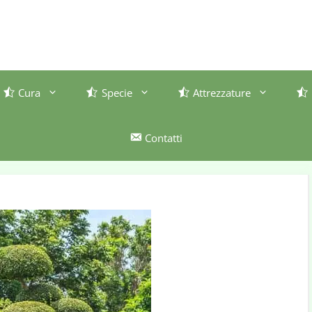
Cura
Specie
Attrezzature
Contatti