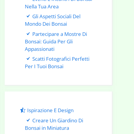
Nella Tua Area
Gli Aspetti Sociali Del
Mondo Dei Bonsai
Partecipare a Mostre Di
Bonsai: Guida Per Gli
Appassionati
Scatti Fotografici Perfetti
Per I Tuoi Bonsai
Ispirazione E Design
Creare Un Giardino Di
Bonsai in Miniatura