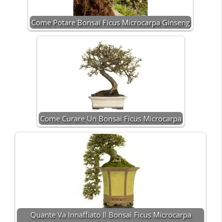
Come Potare Bonsai Ficus Microcarpa Ginseng
Come Curare Un Bonsai Ficus Microcarpa
Quante Va Innaffiato Il Bonsai Ficus Microcarpa