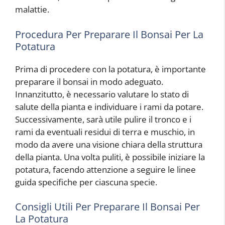
malattie.
Procedura Per Preparare Il Bonsai Per La
Potatura
Prima di procedere con la potatura, è importante
preparare il bonsai in modo adeguato.
Innanzitutto, è necessario valutare lo stato di
salute della pianta e individuare i rami da potare.
Successivamente, sarà utile pulire il tronco e i
rami da eventuali residui di terra e muschio, in
modo da avere una visione chiara della struttura
della pianta. Una volta puliti, è possibile iniziare la
potatura, facendo attenzione a seguire le linee
guida specifiche per ciascuna specie.
Consigli Utili Per Preparare Il Bonsai Per
La Potatura