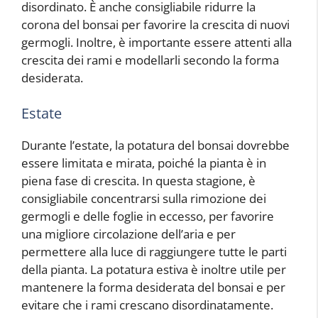
disordinato. È anche consigliabile ridurre la
corona del bonsai per favorire la crescita di nuovi
germogli. Inoltre, è importante essere attenti alla
crescita dei rami e modellarli secondo la forma
desiderata.
Estate
Durante l’estate, la potatura del bonsai dovrebbe
essere limitata e mirata, poiché la pianta è in
piena fase di crescita. In questa stagione, è
consigliabile concentrarsi sulla rimozione dei
germogli e delle foglie in eccesso, per favorire
una migliore circolazione dell’aria e per
permettere alla luce di raggiungere tutte le parti
della pianta. La potatura estiva è inoltre utile per
mantenere la forma desiderata del bonsai e per
evitare che i rami crescano disordinatamente.