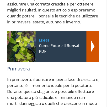
assicurare una corretta crescita e per ottenere i
migliori risultati. In questo articolo esploreremo
quando potare il bonsai e le tecniche da utilizzare
in primavera, estate, autunno e inverno.
LEGGI
Come Potare Il Bonsai
PDF
Primavera
In primavera, il bonsai è in piena fase di crescita e,
pertanto, è il momento ideale per la potatura.
Durante questa stagione, è possibile effettuare
una potatura più radicale, eliminando i rami
morti, danneggiati o quelli che crescono in modo