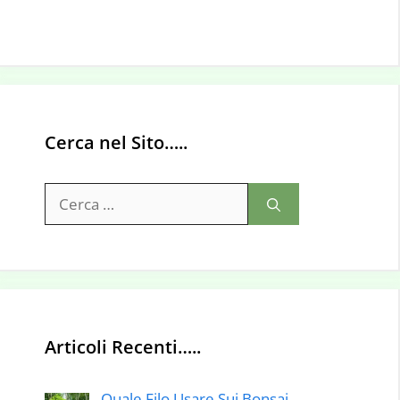
Cerca nel Sito…..
Ricerca
per:
Articoli Recenti…..
Quale Filo Usare Sui Bonsai