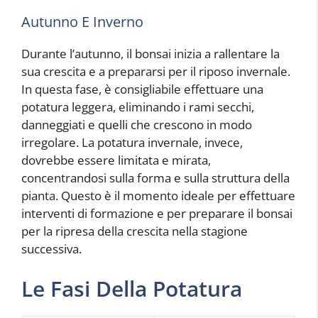
Autunno E Inverno
Durante l’autunno, il bonsai inizia a rallentare la
sua crescita e a prepararsi per il riposo invernale.
In questa fase, è consigliabile effettuare una
potatura leggera, eliminando i rami secchi,
danneggiati e quelli che crescono in modo
irregolare. La potatura invernale, invece,
dovrebbe essere limitata e mirata,
concentrandosi sulla forma e sulla struttura della
pianta. Questo è il momento ideale per effettuare
interventi di formazione e per preparare il bonsai
per la ripresa della crescita nella stagione
successiva.
Le Fasi Della Potatura