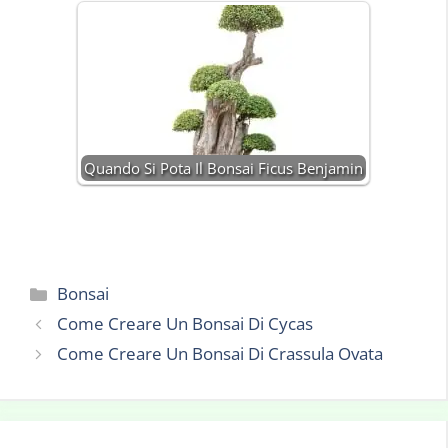
Quando Si Pota Il Bonsai Ficus Benjamin
Categorie
Bonsai
Come Creare Un Bonsai Di Cycas
Come Creare Un Bonsai Di Crassula Ovata