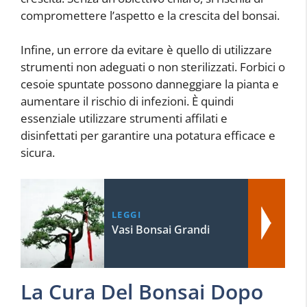
compromettere l’aspetto e la crescita del bonsai.
Infine, un errore da evitare è quello di utilizzare
strumenti non adeguati o non sterilizzati. Forbici o
cesoie spuntate possono danneggiare la pianta e
aumentare il rischio di infezioni. È quindi
essenziale utilizzare strumenti affilati e
disinfettati per garantire una potatura efficace e
sicura.
LEGGI
Vasi Bonsai Grandi
La Cura Del Bonsai Dopo