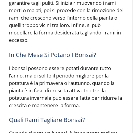
garantire tagli puliti. Si inizia rimuovendo i rami
morti o malati, poi si procede con la rimozione dei
rami che crescono verso l’interno della pianta o
quelli troppo vicini tra loro. Infine, si può
modellare la forma desiderata tagliando i rami in
eccesso.
In Che Mese Si Potano I Bonsai?
I bonsai possono essere potati durante tutto
l’anno, ma di solito il periodo migliore per la
potatura è la primavera o l’autunno, quando la
pianta è in fase di crescita attiva. Inoltre, la
potatura invernale può essere fatta per ridurre la
crescita e mantenere la forma.
Quali Rami Tagliare Bonsai?