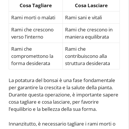
Cosa Tagliare
Cosa Lasciare
Rami morti o malati
Rami sani e vitali
Rami che crescono
Rami che crescono in
verso l’interno
maniera equilibrata
Rami che
Rami che
compromettono la
contribuiscono alla
forma desiderata
struttura desiderata
La potatura del bonsai è una fase fondamentale
per garantire la crescita e la salute della pianta.
Durante questa operazione, è importante sapere
cosa tagliare e cosa lasciare, per favorire
l’equilibrio e la bellezza della sua forma.
Innanzitutto, è necessario tagliare i rami morti o