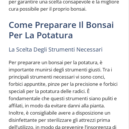
per garantire una scelta consapevole e la migliore
cura possibile per il proprio bonsai.
Come Preparare Il Bonsai
Per La Potatura
La Scelta Degli Strumenti Necessari
Per preparare un bonsai per la potatura, è
importante munirsi degli strumenti giusti. Tra i
principali strumenti necessari vi sono conci,
forbici appuntite, pinze per la precisione e forbici
speciali per la potatura delle radici. È
fondamentale che questi strumenti siano puliti e
affilati, in modo da evitare danni alla pianta.
Inoltre, è consigliabile avere a disposizione un
disinfettante per sterilizzare gli attrezzi prima
dell’utilizzo, in modo da prevenire l’insorgenza di