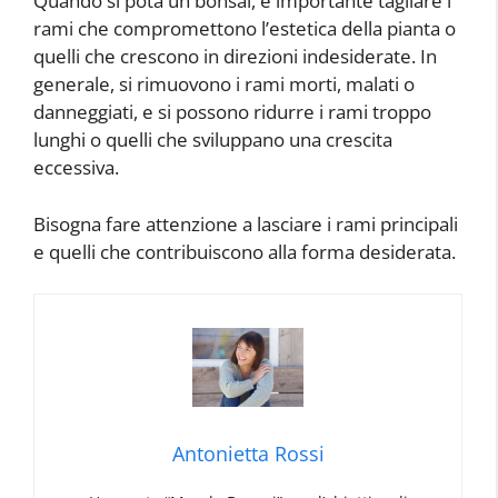
Quando si pota un bonsai, è importante tagliare i
rami che compromettono l’estetica della pianta o
quelli che crescono in direzioni indesiderate. In
generale, si rimuovono i rami morti, malati o
danneggiati, e si possono ridurre i rami troppo
lunghi o quelli che sviluppano una crescita
eccessiva.
Bisogna fare attenzione a lasciare i rami principali
e quelli che contribuiscono alla forma desiderata.
Antonietta Rossi