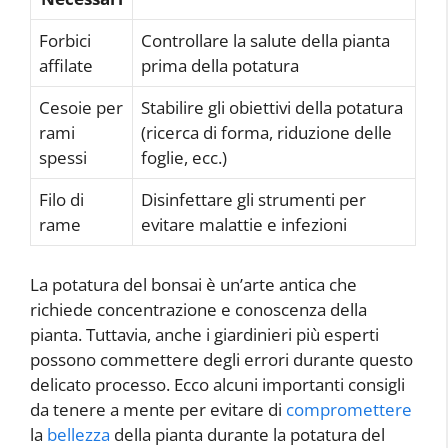
Forbici
Controllare la salute della pianta
affilate
prima della potatura
Cesoie per
Stabilire gli obiettivi della potatura
rami
(ricerca di forma, riduzione delle
spessi
foglie, ecc.)
Filo di
Disinfettare gli strumenti per
rame
evitare malattie e infezioni
La potatura del bonsai è un’arte antica che
richiede concentrazione e conoscenza della
pianta. Tuttavia, anche i giardinieri più esperti
possono commettere degli errori durante questo
delicato processo. Ecco alcuni importanti consigli
da tenere a mente per evitare di
compromettere
la
bellezza
della pianta durante la potatura del