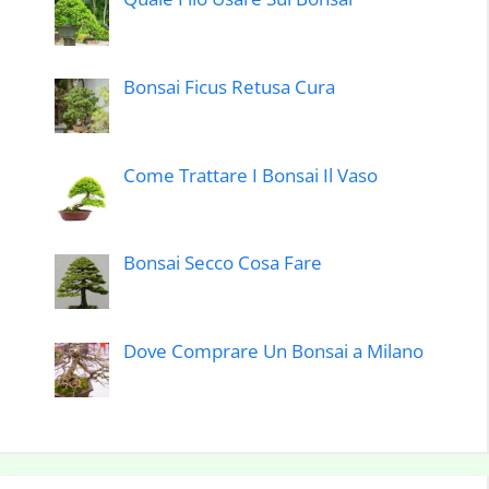
Bonsai Ficus Retusa Cura
Come Trattare I Bonsai Il Vaso
Bonsai Secco Cosa Fare
Dove Comprare Un Bonsai a Milano