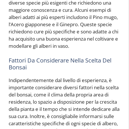
diverse specie più esigenti che richiedono una
maggiore conoscenza e cura. Alcuni esempi di
alberi adatti ai più esperti includono il Pino mugo,
l’Acero giapponese e il Ginepro. Queste specie
richiedono cure più specifiche e sono adatte a chi
ha acquisito una buona esperienza nel coltivare e
modellare gli alberi in vaso.
Fattori Da Considerare Nella Scelta Del
Bonsai
Indipendentemente dal livello di esperienza, è
importante considerare diversi fattori nella scelta
del bonsai, come il clima della propria area di
residenza, lo spazio a disposizione per la crescita
della pianta e il tempo che si intende dedicare alla
sua cura. Inoltre, è consigliabile informarsi sulle
caratteristiche specifiche di ogni specie di albero,