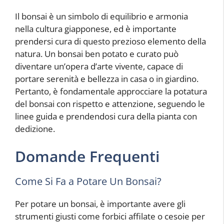
Il bonsai è un simbolo di equilibrio e armonia
nella cultura giapponese, ed è importante
prendersi cura di questo prezioso elemento della
natura. Un bonsai ben potato e curato può
diventare un’opera d’arte vivente, capace di
portare serenità e bellezza in casa o in giardino.
Pertanto, è fondamentale approcciare la potatura
del bonsai con rispetto e attenzione, seguendo le
linee guida e prendendosi cura della pianta con
dedizione.
Domande Frequenti
Come Si Fa a Potare Un Bonsai?
Per potare un bonsai, è importante avere gli
strumenti giusti come forbici affilate o cesoie per