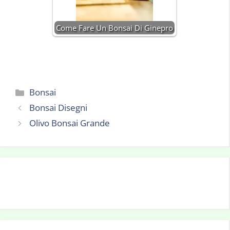
Come Fare Un Bonsai Di Ginepro
Categorie
Bonsai
Bonsai Disegni
Olivo Bonsai Grande