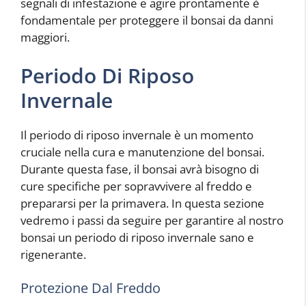
segnali di infestazione e agire prontamente è
fondamentale per proteggere il bonsai da danni
maggiori.
Periodo Di Riposo
Invernale
Il periodo di riposo invernale è un momento
cruciale nella cura e manutenzione del bonsai.
Durante questa fase, il bonsai avrà bisogno di
cure specifiche per sopravvivere al freddo e
prepararsi per la primavera. In questa sezione
vedremo i passi da seguire per garantire al nostro
bonsai un periodo di riposo invernale sano e
rigenerante.
Protezione Dal Freddo