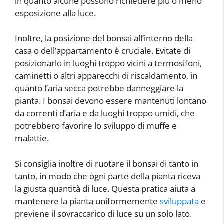
in quanto alcune possono richiedere più o meno
esposizione alla luce.
Inoltre, la posizione del bonsai all’interno della
casa o dell’appartamento è cruciale. Evitate di
posizionarlo in luoghi troppo vicini a termosifoni,
caminetti o altri apparecchi di riscaldamento, in
quanto l’aria secca potrebbe danneggiare la
pianta. I bonsai devono essere mantenuti lontano
da correnti d’aria e da luoghi troppo umidi, che
potrebbero favorire lo sviluppo di muffe e
malattie.
Si consiglia inoltre di ruotare il bonsai di tanto in
tanto, in modo che ogni parte della pianta riceva
la giusta quantità di luce. Questa pratica aiuta a
mantenere la pianta uniformemente
sviluppata
e
previene il sovraccarico di luce su un solo lato.