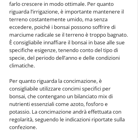
farlo crescere in modo ottimale. Per quanto
riguarda l’irrigazione, è importante mantenere il
terreno costantemente umido, ma senza
eccedere, poiché i bonsai possono soffrire di
marciume radicale se il terreno è troppo bagnato.
È consigliabile innaffiare il bonsai in base alle sue
specifiche esigenze, tenendo conto del tipo di
specie, del periodo dell’anno e delle condizioni
climatiche.
Per quanto riguarda la concimazione, è
consigliabile utilizzare concimi specifici per
bonsai, che contengano un bilanciato mix di
nutrienti essenziali come azoto, fosforo e
potassio. La concimazione andrà effettuata con
regolarità, seguendo le indicazioni riportate sulla
confezione.