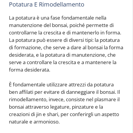
Potatura E Rimodellamento
La potatura è una fase fondamentale nella
manutenzione del bonsai, poiché permette di
controllarne la crescita e di mantenerlo in forma.
La potatura può essere di diversi tipi: la potatura
di formazione, che serve a dare al bonsai la forma
desiderata, e la potatura di manutenzione, che
serve a controllare la crescita e a mantenere la
forma desiderata.
È fondamentale utilizzare attrezzi da potatura
ben affilati per evitare di danneggiare il bonsai. Il
rimodellamento, invece, consiste nel plasmare il
bonsai attraverso legature, pinzature e la
creazioni di jin e shari, per conferirgli un aspetto
naturale e armonioso.