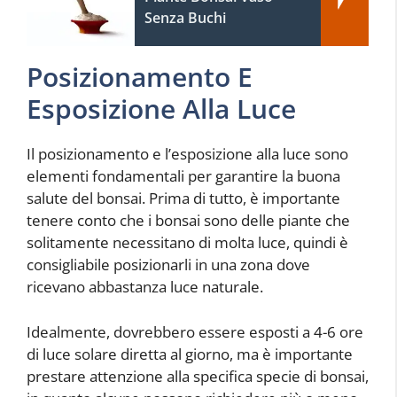
Senza Buchi
Posizionamento E
Esposizione Alla Luce
Il posizionamento e l’esposizione alla luce sono
elementi fondamentali per garantire la buona
salute del bonsai. Prima di tutto, è importante
tenere conto che i bonsai sono delle piante che
solitamente necessitano di molta luce, quindi è
consigliabile posizionarli in una zona dove
ricevano abbastanza luce naturale.
Idealmente, dovrebbero essere esposti a 4-6 ore
di luce solare diretta al giorno, ma è importante
prestare attenzione alla specifica specie di bonsai,