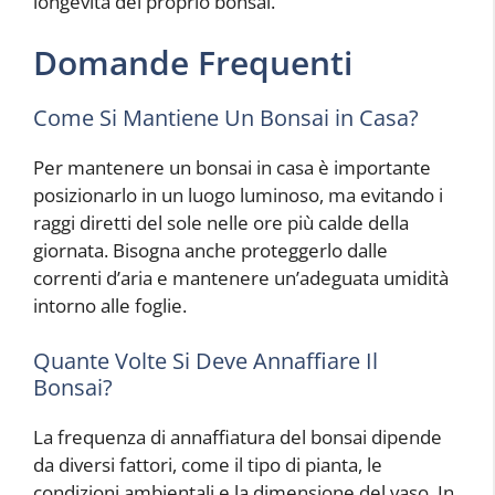
longevità del proprio bonsai.
Domande Frequenti
Come Si Mantiene Un Bonsai in Casa?
Per mantenere un bonsai in casa è importante
posizionarlo in un luogo luminoso, ma evitando i
raggi diretti del sole nelle ore più calde della
giornata. Bisogna anche proteggerlo dalle
correnti d’aria e mantenere un’adeguata umidità
intorno alle foglie.
Quante Volte Si Deve Annaffiare Il
Bonsai?
La frequenza di annaffiatura del bonsai dipende
da diversi fattori, come il tipo di pianta, le
condizioni ambientali e la dimensione del vaso. In