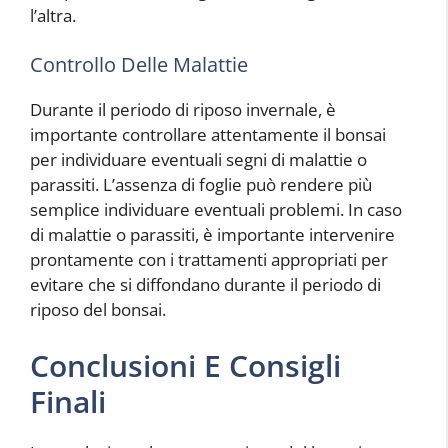
l’altra.
Controllo Delle Malattie
Durante il periodo di riposo invernale, è
importante controllare attentamente il bonsai
per individuare eventuali segni di malattie o
parassiti. L’assenza di foglie può rendere più
semplice individuare eventuali problemi. In caso
di malattie o parassiti, è importante intervenire
prontamente con i trattamenti appropriati per
evitare che si diffondano durante il periodo di
riposo del bonsai.
Conclusioni E Consigli
Finali