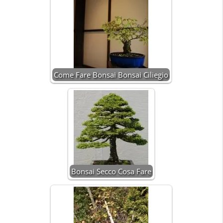
Come Fare Bonsai Bonsai Ciliegio
Bonsai Secco Cosa Fare