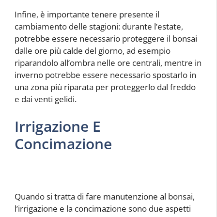
Infine, è importante tenere presente il
cambiamento delle stagioni: durante l’estate,
potrebbe essere necessario proteggere il bonsai
dalle ore più calde del giorno, ad esempio
riparandolo all’ombra nelle ore centrali, mentre in
inverno potrebbe essere necessario spostarlo in
una zona più riparata per proteggerlo dal freddo
e dai venti gelidi.
Irrigazione E
Concimazione
Quando si tratta di fare manutenzione al bonsai,
l’irrigazione e la concimazione sono due aspetti