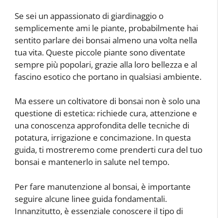
Se sei un appassionato di giardinaggio o
semplicemente ami le piante, probabilmente hai
sentito parlare dei bonsai almeno una volta nella
tua vita. Queste piccole piante sono diventate
sempre più popolari, grazie alla loro bellezza e al
fascino esotico che portano in qualsiasi ambiente.
Ma essere un coltivatore di bonsai non è solo una
questione di estetica: richiede cura, attenzione e
una conoscenza approfondita delle tecniche di
potatura, irrigazione e concimazione. In questa
guida, ti mostreremo come prenderti cura del tuo
bonsai e mantenerlo in salute nel tempo.
Per fare manutenzione al bonsai, è importante
seguire alcune linee guida fondamentali.
Innanzitutto, è essenziale conoscere il tipo di