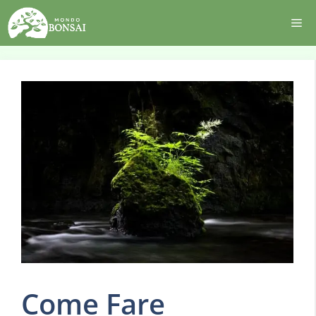
Vai
Me
al
contenuto
Come Fare