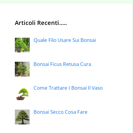
Articoli Recenti…..
Quale Filo Usare Sui Bonsai
Bonsai Ficus Retusa Cura
Come Trattare I Bonsai Il Vaso
Bonsai Secco Cosa Fare