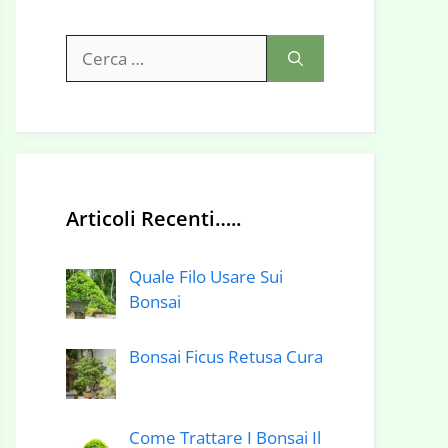
Ricerca
per:
Articoli Recenti…..
Quale Filo Usare Sui
Bonsai
Bonsai Ficus Retusa Cura
Come Trattare I Bonsai Il