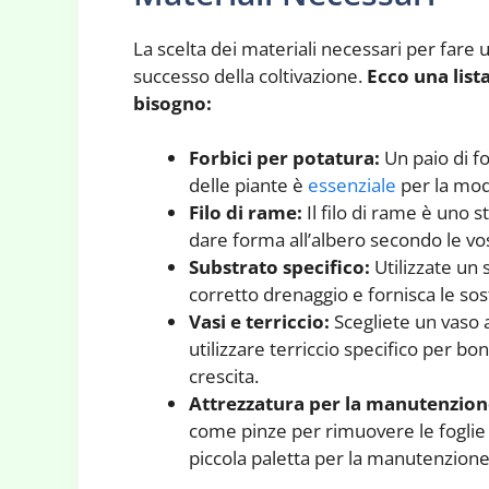
La scelta dei materiali necessari per fare 
successo della coltivazione.
Ecco una lista
bisogno:
Forbici per potatura:
Un paio di f
delle piante è
essenziale
per la mode
Filo di rame:
Il filo di rame è uno 
dare forma all’albero secondo le vo
Substrato specifico:
Utilizzate un 
corretto drenaggio e fornisca le sos
Vasi e terriccio:
Scegliete un vaso a
utilizzare terriccio specifico per b
crescita.
Attrezzatura per la manutenzion
come pinze per rimuovere le foglie 
piccola paletta per la manutenzione