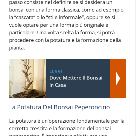
passo consiste nel definire se si desidera un
bonsai con una forma classica, come ad esempio
la “cascata” o lo “stile informale”, oppure se si
vuole optare per una forma più originale e
particolare. Una volta scelta la forma, si potrà
procedere con la potatura e la formazione della
pianta.
LEGGI
Dove Mettere Il Bonsai
in Casa
La Potatura Del Bonsai Peperoncino
La potatura è un’operazione fondamentale per la
corretta crescita e la formazione del bonsai
peperoncino. È importante effettuare una