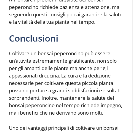
peperoncino richiede pazienza e attenzione, ma
seguendo questi consigli potrai garantire la salute
e la vitalità della tua pianta nel tempo.
Conclusioni
Coltivare un bonsai peperoncino può essere
un’attività estremamente gratificante, non solo
per gli amanti delle piante ma anche per gli
appassionati di cucina. La cura e la dedizione
necessarie per coltivare questa piccola pianta
possono portare a grandi soddisfazioni e risultati
sorprendenti. Inoltre, mantenere la salute del
bonsai peperoncino nel tempo richiede impegno,
ma i benefici che ne derivano sono molti.
Uno dei vantaggi principali di coltivare un bonsai