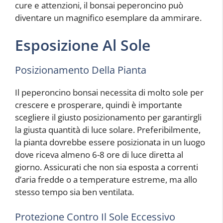
cure e attenzioni, il bonsai peperoncino può
diventare un magnifico esemplare da ammirare.
Esposizione Al Sole
Posizionamento Della Pianta
Il peperoncino bonsai necessita di molto sole per
crescere e prosperare, quindi è importante
scegliere il giusto posizionamento per garantirgli
la giusta quantità di luce solare. Preferibilmente,
la pianta dovrebbe essere posizionata in un luogo
dove riceva almeno 6-8 ore di luce diretta al
giorno. Assicurati che non sia esposta a correnti
d’aria fredde o a temperature estreme, ma allo
stesso tempo sia ben ventilata.
Protezione Contro Il Sole Eccessivo