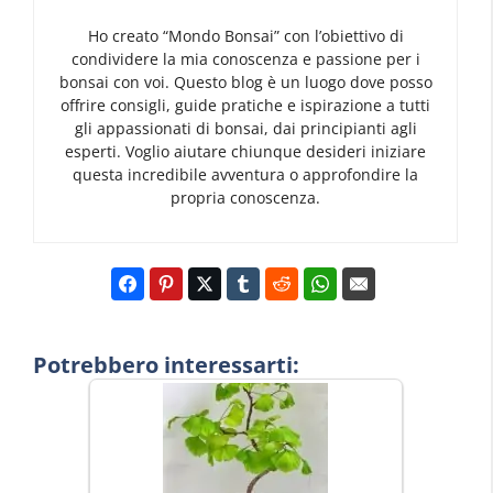
Ho creato “Mondo Bonsai” con l’obiettivo di
condividere la mia conoscenza e passione per i
bonsai con voi. Questo blog è un luogo dove posso
offrire consigli, guide pratiche e ispirazione a tutti
gli appassionati di bonsai, dai principianti agli
esperti. Voglio aiutare chiunque desideri iniziare
questa incredibile avventura o approfondire la
propria conoscenza.
Potrebbero interessarti: