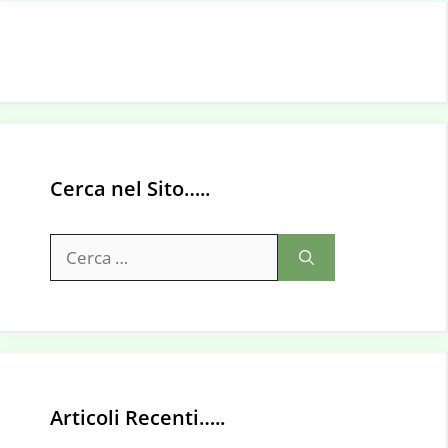
Cerca nel Sito…..
Ricerca
per:
Articoli Recenti…..