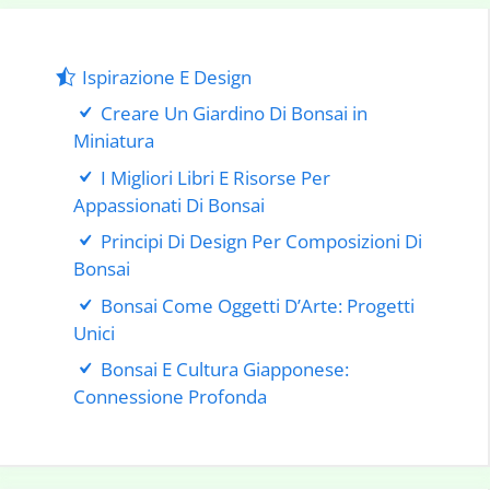
Ispirazione E Design
Creare Un Giardino Di Bonsai in
Miniatura
I Migliori Libri E Risorse Per
Appassionati Di Bonsai
Principi Di Design Per Composizioni Di
Bonsai
Bonsai Come Oggetti D’Arte: Progetti
Unici
Bonsai E Cultura Giapponese:
Connessione Profonda