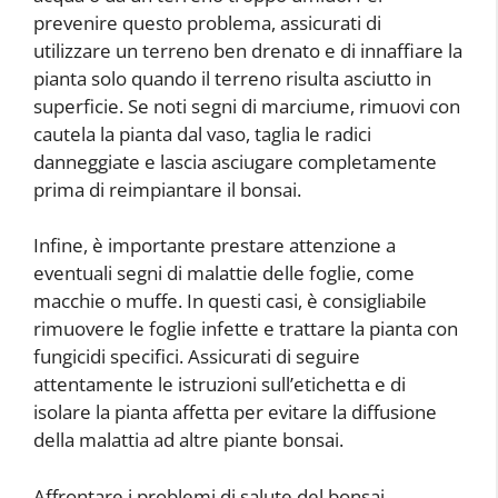
prevenire questo problema, assicurati di
utilizzare un terreno ben drenato e di innaffiare la
pianta solo quando il terreno risulta asciutto in
superficie. Se noti segni di marciume, rimuovi con
cautela la pianta dal vaso, taglia le radici
danneggiate e lascia asciugare completamente
prima di reimpiantare il bonsai.
Infine, è importante prestare attenzione a
eventuali segni di malattie delle foglie, come
macchie o muffe. In questi casi, è consigliabile
rimuovere le foglie infette e trattare la pianta con
fungicidi specifici. Assicurati di seguire
attentamente le istruzioni sull’etichetta e di
isolare la pianta affetta per evitare la diffusione
della malattia ad altre piante bonsai.
Affrontare i problemi di salute del bonsai