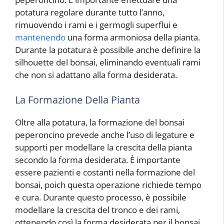
potatura regolare durante tutto l’anno,
rimuovendo i rami e i germogli superflui e
mantenendo
una forma armoniosa della pianta.
Durante la potatura è possibile anche definire la
silhouette del bonsai, eliminando eventuali rami
che non si adattano alla forma desiderata.
La Formazione Della Pianta
Oltre alla potatura, la formazione del bonsai
peperoncino prevede anche l’uso di legature e
supporti per modellare la crescita della pianta
secondo la forma desiderata. È importante
essere pazienti e costanti nella formazione del
bonsai, poich questa operazione richiede tempo
e cura. Durante questo processo, è possibile
modellare la crescita del tronco e dei rami,
ottenendo così la forma desiderata per il bonsai