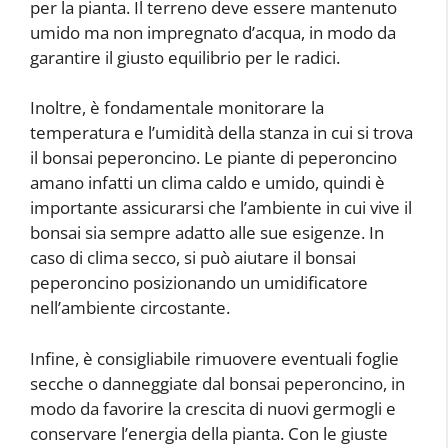
per la pianta. Il terreno deve essere mantenuto
umido ma non impregnato d’acqua, in modo da
garantire il giusto equilibrio per le radici.
Inoltre, è fondamentale monitorare la
temperatura e l’umidità della stanza in cui si trova
il bonsai peperoncino. Le piante di peperoncino
amano infatti un clima caldo e umido, quindi è
importante assicurarsi che l’ambiente in cui vive il
bonsai sia sempre adatto alle sue esigenze. In
caso di clima secco, si può aiutare il bonsai
peperoncino posizionando un umidificatore
nell’ambiente circostante.
Infine, è consigliabile rimuovere eventuali foglie
secche o danneggiate dal bonsai peperoncino, in
modo da favorire la crescita di nuovi germogli e
conservare l’energia della pianta. Con le giuste