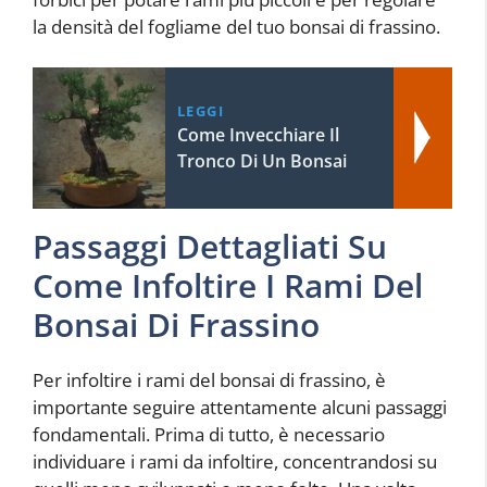
la densità del fogliame del tuo bonsai di frassino.
LEGGI
Come Invecchiare Il
Tronco Di Un Bonsai
Passaggi Dettagliati Su
Come Infoltire I Rami Del
Bonsai Di Frassino
Per infoltire i rami del bonsai di frassino, è
importante seguire attentamente alcuni passaggi
fondamentali. Prima di tutto, è necessario
individuare i rami da infoltire, concentrandosi su