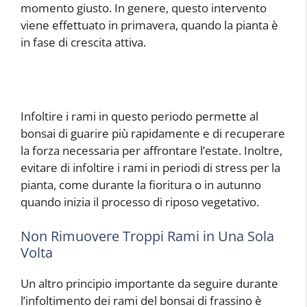
momento giusto. In genere, questo intervento
viene effettuato in primavera, quando la pianta è
in fase di crescita attiva.
Infoltire i rami in questo periodo permette al
bonsai di guarire più rapidamente e di recuperare
la forza necessaria per affrontare l’estate. Inoltre,
evitare di infoltire i rami in periodi di stress per la
pianta, come durante la fioritura o in autunno
quando inizia il processo di riposo vegetativo.
Non Rimuovere Troppi Rami in Una Sola
Volta
Un altro principio importante da seguire durante
l’infoltimento dei rami del bonsai di frassino è