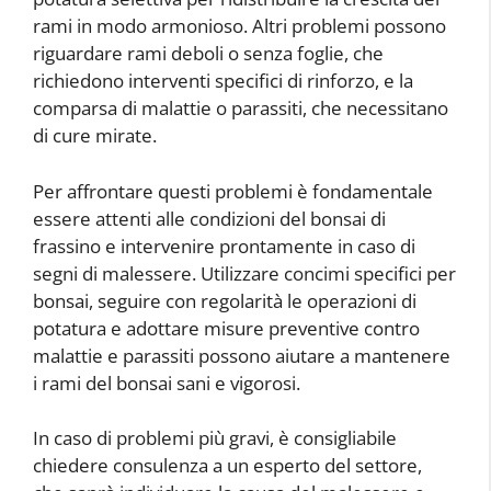
rami in modo armonioso. Altri problemi possono
riguardare rami deboli o senza foglie, che
richiedono interventi specifici di rinforzo, e la
comparsa di malattie o parassiti, che necessitano
di cure mirate.
Per affrontare questi problemi è fondamentale
essere attenti alle condizioni del bonsai di
frassino e intervenire prontamente in caso di
segni di malessere. Utilizzare concimi specifici per
bonsai, seguire con regolarità le operazioni di
potatura e adottare misure preventive contro
malattie e parassiti possono aiutare a mantenere
i rami del bonsai sani e vigorosi.
In caso di problemi più gravi, è consigliabile
chiedere consulenza a un esperto del settore,