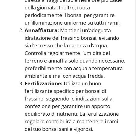
della giornata. Inoltre, ruota
periodicamente il bonsai per garantire
un’illuminazione uniforme su tutti i rami.
Annaffiatura:
Mantieni un’adeguata
idratazione del frassino bonsai, evitando
sia l’eccesso che la carenza d’acqua.
Controlla regolarmente l’umidità del
terreno e annaffia solo quando necessario,
preferibilmente con acqua a temperatura
ambiente e mai con acqua fredda.
Fertilizzazione:
Utilizza un buon
fertilizzante specifico per bonsai di
frassino, seguendo le indicazioni sulla
confezione per garantire un apporto
equilibrato di nutrienti. La fertilizzazione
regolare contribuirà a mantenere i rami
del tuo bonsai sani e vigorosi.