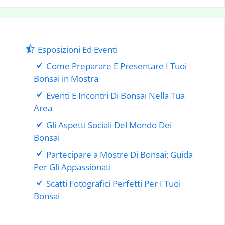
Esposizioni Ed Eventi
Come Preparare E Presentare I Tuoi
Bonsai in Mostra
Eventi E Incontri Di Bonsai Nella Tua
Area
Gli Aspetti Sociali Del Mondo Dei
Bonsai
Partecipare a Mostre Di Bonsai: Guida
Per Gli Appassionati
Scatti Fotografici Perfetti Per I Tuoi
Bonsai