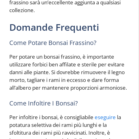
frassino sarà un’eccellente aggiunta a qualsiasi
collezione.
Domande Frequenti
Come Potare Bonsai Frassino?
Per potare un bonsai frassino, è importante
utilizzare forbici ben affilate e sterile per evitare
danni alle piante. Si dovrebbe rimuovere il legno
morto, tagliare i rami in eccesso e dare forma
all’albero per mantenere proporzioni armoniose.
Come Infoltire I Bonsai?
Per infoltire i bonsai, è consigliabile
eseguire
la
potatura selettiva dei rami più lunghi e la
sfoltitura dei rami più ravvicinati. Inoltre, è