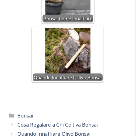
Bonsai Come Innaffiare
Quando Innaffiare l'Ulivo Bonsai
Categorie
Bonsai
Cosa Regalare a Chi Coltiva Bonsai
Quando Innaffiare Olivo Bonsai