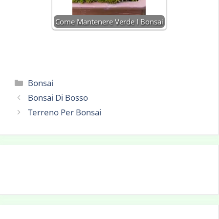
Come Mantenere Verde I Bonsai
Categorie
Bonsai
Bonsai Di Bosso
Terreno Per Bonsai