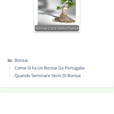
Bonsai Cura Della Pianta
Categorie
Bonsai
Come Si Fa Un Bonsai Da Portugalia
Quando Seminare Semi Di Bonsai