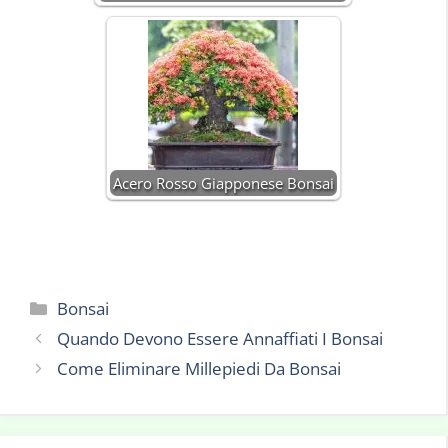
Acero Rosso Giapponese Bonsai
Categorie
Bonsai
Quando Devono Essere Annaffiati I Bonsai
Come Eliminare Millepiedi Da Bonsai