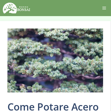
Vai
Me
al
contenuto
Come Potare Acero