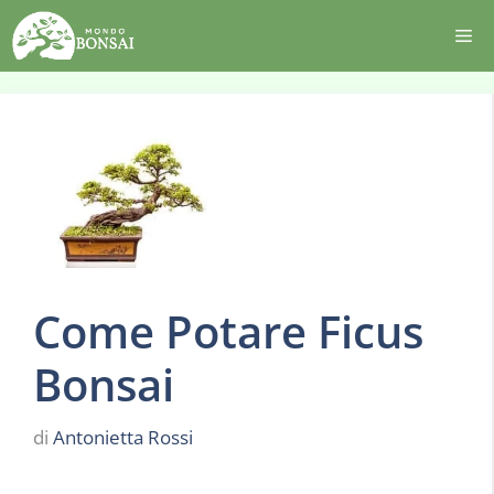
Vai
Me
al
contenuto
Come Potare Ficus
Bonsai
di
Antonietta Rossi