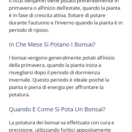
Il ficus benjamin viene potato preferibilmente in
primavera o all’inizio dell’estate, quando la pianta
è in fase di crescita attiva. Evitare di potare
durante l’autunno e l’inverno quando la pianta è in
periodo di riposo.
In Che Mese Si Potano I Bonsai?
I bonsai vengono generalmente potati all’inizio
della primavera, quando la pianta inizia a
risvegliarsi dopo il periodo di dormienza
invernale. Questo periodo è ideale poiché la
pianta è piena di energia per affrontare la
potatura.
Quando E Come Si Pota Un Bonsai?
La potatura dei bonsai va effettuata con cura e
precisione, utilizzando forbici appositamente