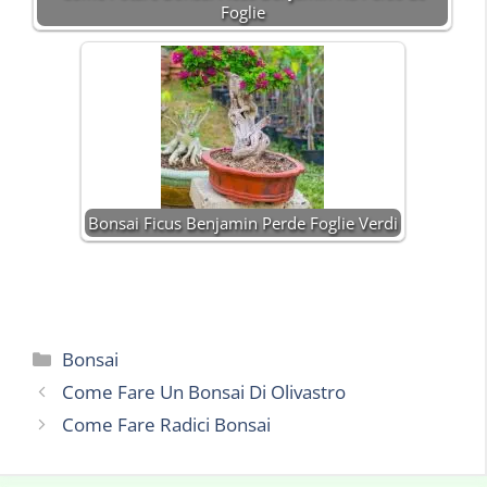
Foglie
Bonsai Ficus Benjamin Perde Foglie Verdi
Categorie
Bonsai
Come Fare Un Bonsai Di Olivastro
Come Fare Radici Bonsai