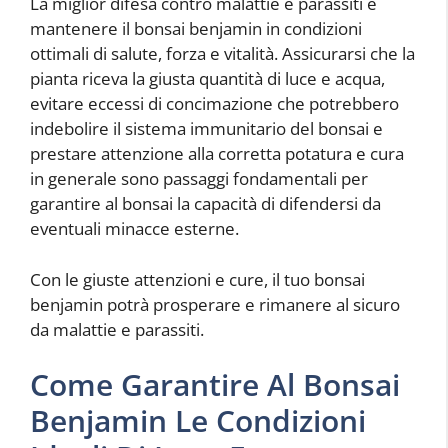
La miglior difesa contro malattie e parassiti è
mantenere il bonsai benjamin in condizioni
ottimali di salute, forza e vitalità. Assicurarsi che la
pianta riceva la giusta quantità di luce e acqua,
evitare eccessi di concimazione che potrebbero
indebolire il sistema immunitario del bonsai e
prestare attenzione alla corretta potatura e cura
in generale sono passaggi fondamentali per
garantire al bonsai la capacità di difendersi da
eventuali minacce esterne.
Con le giuste attenzioni e cure, il tuo bonsai
benjamin potrà prosperare e rimanere al sicuro
da malattie e parassiti.
Come Garantire Al Bonsai
Benjamin Le Condizioni