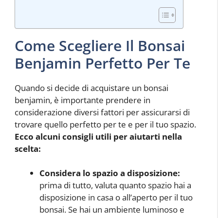
Come Scegliere Il Bonsai
Benjamin Perfetto Per Te
Quando si decide di acquistare un bonsai
benjamin, è importante prendere in
considerazione diversi fattori per assicurarsi di
trovare quello perfetto per te e per il tuo spazio.
Ecco alcuni consigli utili per aiutarti nella
scelta:
Considera lo spazio a disposizione:
prima di tutto, valuta quanto spazio hai a
disposizione in casa o all’aperto per il tuo
bonsai. Se hai un ambiente luminoso e