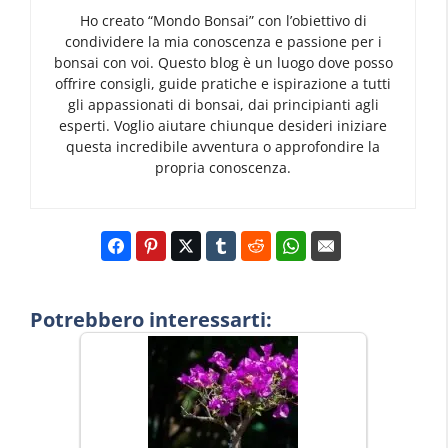
Ho creato “Mondo Bonsai” con l’obiettivo di
condividere la mia conoscenza e passione per i
bonsai con voi. Questo blog è un luogo dove posso
offrire consigli, guide pratiche e ispirazione a tutti
gli appassionati di bonsai, dai principianti agli
esperti. Voglio aiutare chiunque desideri iniziare
questa incredibile avventura o approfondire la
propria conoscenza.
Potrebbero interessarti: