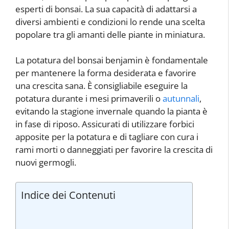
esperti di bonsai. La sua capacità di adattarsi a
diversi ambienti e condizioni lo rende una scelta
popolare tra gli amanti delle piante in miniatura.
La potatura del bonsai benjamin è fondamentale
per mantenere la forma desiderata e favorire
una crescita sana. È consigliabile eseguire la
potatura durante i mesi primaverili o
autunnali
,
evitando la stagione invernale quando la pianta è
in fase di riposo. Assicurati di utilizzare forbici
apposite per la potatura e di tagliare con cura i
rami morti o danneggiati per favorire la crescita di
nuovi germogli.
Indice dei Contenuti