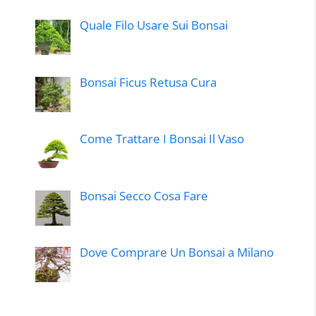
Quale Filo Usare Sui Bonsai
Bonsai Ficus Retusa Cura
Come Trattare I Bonsai Il Vaso
Bonsai Secco Cosa Fare
Dove Comprare Un Bonsai a Milano