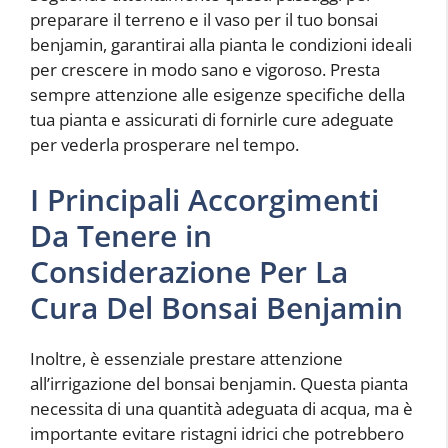
preparare il terreno e il vaso per il tuo bonsai
benjamin, garantirai alla pianta le condizioni ideali
per crescere in modo sano e vigoroso. Presta
sempre attenzione alle esigenze specifiche della
tua pianta e assicurati di fornirle cure adeguate
per vederla prosperare nel tempo.
I Principali Accorgimenti
Da Tenere in
Considerazione Per La
Cura Del Bonsai Benjamin
Inoltre, è essenziale prestare attenzione
all’irrigazione del bonsai benjamin. Questa pianta
necessita di una quantità adeguata di acqua, ma è
importante evitare ristagni idrici che potrebbero