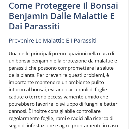
Come Proteggere Il Bonsai
Benjamin Dalle Malattie E
Dai Parassiti
Prevenire Le Malattie E I Parassiti
Una delle principali preoccupazioni nella cura di
un bonsai benjamin è la protezione da malattie e
parassiti che possono compromettere la salute
della pianta. Per prevenire questi problemi, è
importante mantenere un ambiente pulito
intorno al bonsai, evitando accumuli di foglie
cadute o terreno eccessivamente umido che
potrebbero favorire lo sviluppo di funghi e batteri
dannosi. È inoltre consigliabile controllare
regolarmente foglie, rami e radici alla ricerca di
segni di infestazione e agire prontamente in caso