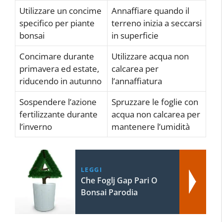
Utilizzare un concime
Annaffiare quando il
specifico per piante
terreno inizia a seccarsi
bonsai
in superficie
Concimare durante
Utilizzare acqua non
primavera ed estate,
calcarea per
riducendo in autunno
l’annaffiatura
Sospendere l’azione
Spruzzare le foglie con
fertilizzante durante
acqua non calcarea per
l’inverno
mantenere l’umidità
LEGGI
Che Foglj Gap Pari O
Bonsai Parodia