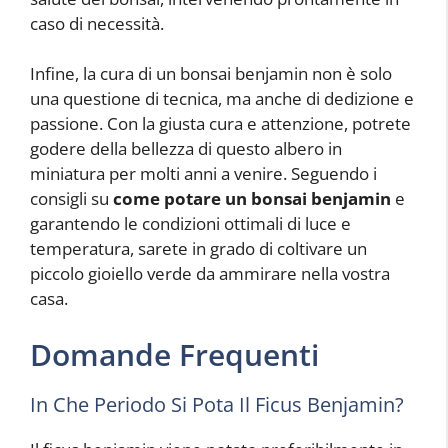
caso di necessità.
Infine, la cura di un bonsai benjamin non è solo
una questione di tecnica, ma anche di dedizione e
passione. Con la giusta cura e attenzione, potrete
godere della bellezza di questo albero in
miniatura per molti anni a venire. Seguendo i
consigli su
come potare un bonsai benjamin
e
garantendo le condizioni ottimali di luce e
temperatura, sarete in grado di coltivare un
piccolo gioiello verde da ammirare nella vostra
casa.
Domande Frequenti
In Che Periodo Si Pota Il Ficus Benjamin?