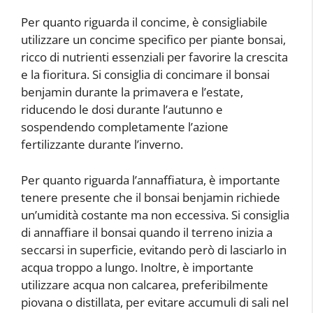
Per quanto riguarda il concime, è consigliabile
utilizzare un concime specifico per piante bonsai,
ricco di nutrienti essenziali per favorire la crescita
e la fioritura. Si consiglia di concimare il bonsai
benjamin durante la primavera e l’estate,
riducendo le dosi durante l’autunno e
sospendendo completamente l’azione
fertilizzante durante l’inverno.
Per quanto riguarda l’annaffiatura, è importante
tenere presente che il bonsai benjamin richiede
un’umidità costante ma non eccessiva. Si consiglia
di annaffiare il bonsai quando il terreno inizia a
seccarsi in superficie, evitando però di lasciarlo in
acqua troppo a lungo. Inoltre, è importante
utilizzare acqua non calcarea, preferibilmente
piovana o distillata, per evitare accumuli di sali nel