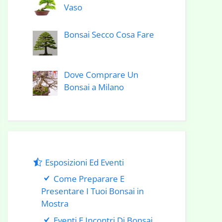
Vaso
Bonsai Secco Cosa Fare
Dove Comprare Un
Bonsai a Milano
Esposizioni Ed Eventi
Come Preparare E
Presentare I Tuoi Bonsai in
Mostra
Eventi E Incontri Di Bonsai