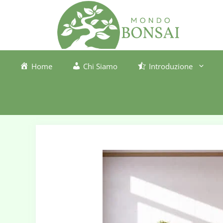
Vai
al
contenuto
Home
Chi Siamo
Introduzione