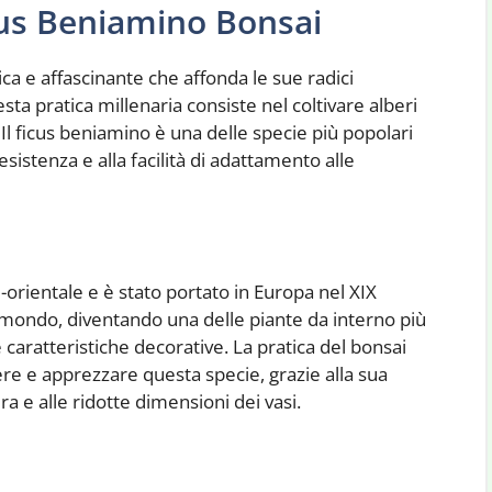
icus Beniamino Bonsai
ica e affascinante che affonda le sue radici
sta pratica millenaria consiste nel coltivare alberi
 Il ficus beniamino è una delle specie più popolari
esistenza e alla facilità di adattamento alle
d-orientale e è stato portato in Europa nel XIX
il mondo, diventando una delle piante da interno più
 caratteristiche decorative. La pratica del bonsai
re e apprezzare questa specie, grazie alla sua
ra e alle ridotte dimensioni dei vasi.