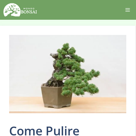
Vai
Me
al
contenuto
Come Pulire