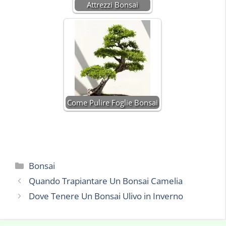
Attrezzi Bonsai
Come Pulire Foglie Bonsai
Categorie
Bonsai
Quando Trapiantare Un Bonsai Camelia
Dove Tenere Un Bonsai Ulivo in Inverno