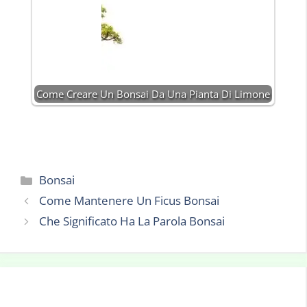
Come Creare Un Bonsai Da Una Pianta Di Limone
Categorie
Bonsai
Come Mantenere Un Ficus Bonsai
Che Significato Ha La Parola Bonsai