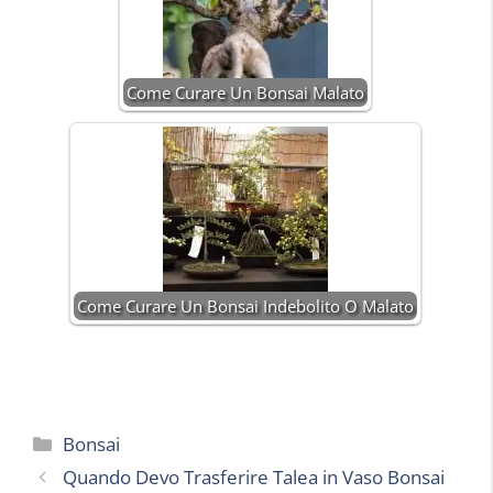
Come Curare Un Bonsai Malato
Come Curare Un Bonsai Indebolito O Malato
Categorie
Bonsai
Quando Devo Trasferire Talea in Vaso Bonsai