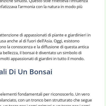
anziché sinuosi. Questo stile rifletteva l’influenza
nfatizzava l’armonia con la natura in modo più
’attenzione di appassionati di piante e giardinieri in
sa anche al di fuori dell’Asia. Oggi, esistono
no la conoscenza e la diffusione di questa antica
ua bellezza, il bonsai è diventato un simbolo di
olti appassionati di giardini in tutto il mondo.
ali Di Un Bonsai
 elementi fondamentali per riconoscerlo. Un vero
lanciato, con un tronco ben strutturato che segue
co, un terzo per i rami primari e un terzo per i rami