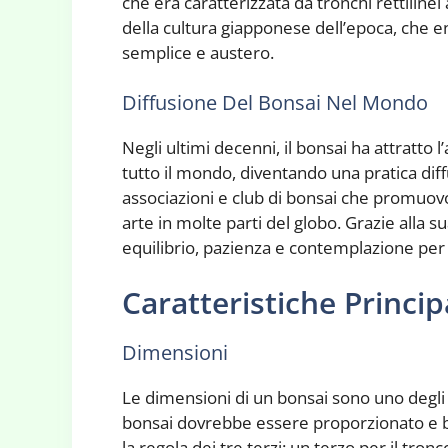
che era caratterizzata da tronchi rettilinei 
della cultura giapponese dell’epoca, che e
semplice e austero.
Diffusione Del Bonsai Nel Mondo
Negli ultimi decenni, il bonsai ha attratto l
tutto il mondo, diventando una pratica diffu
associazioni e club di bonsai che promuovo
arte in molte parti del globo. Grazie alla s
equilibrio, pazienza e contemplazione per m
Caratteristiche Princip
Dimensioni
Le dimensioni di un bonsai sono uno degli
bonsai dovrebbe essere proporzionato e bi
la regola dei tre terzi: un terzo per il tron