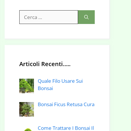
Ricerca
per:
Articoli Recenti…..
Quale Filo Usare Sui
Bonsai
Bonsai Ficus Retusa Cura
Come Trattare I Bonsai Il