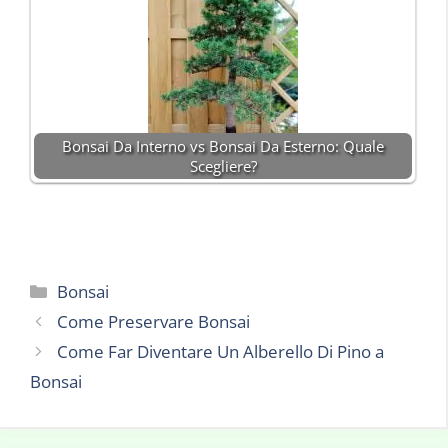
Bonsai Da Interno vs Bonsai Da Esterno: Quale
Scegliere?
Categorie
Bonsai
Come Preservare Bonsai
Come Far Diventare Un Alberello Di Pino a
Bonsai