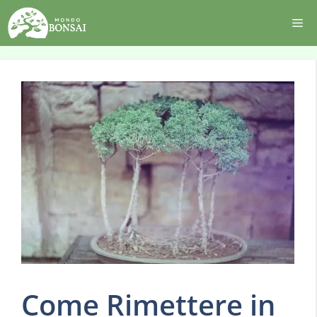
Vai
Me
al
contenuto
Come Rimettere in