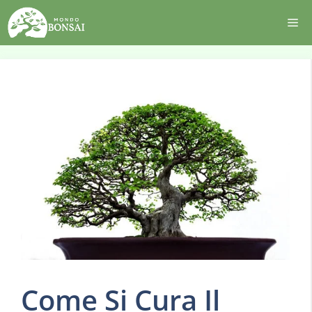
Vai
Me
al
contenuto
Come Si Cura Il