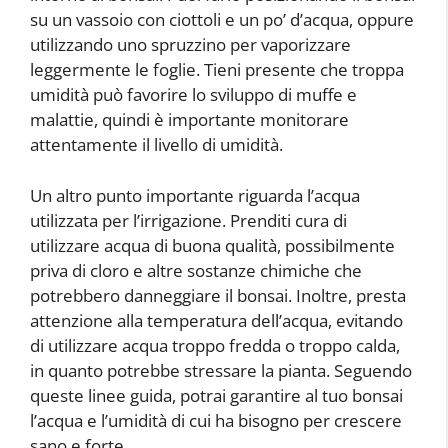
su un vassoio con ciottoli e un po’ d’acqua, oppure
utilizzando uno spruzzino per vaporizzare
leggermente le foglie. Tieni presente che troppa
umidità può favorire lo sviluppo di muffe e
malattie, quindi è importante monitorare
attentamente il livello di umidità.
Un altro punto importante riguarda l’acqua
utilizzata per l’irrigazione. Prenditi cura di
utilizzare acqua di buona qualità, possibilmente
priva di cloro e altre sostanze chimiche che
potrebbero danneggiare il bonsai. Inoltre, presta
attenzione alla temperatura dell’acqua, evitando
di utilizzare acqua troppo fredda o troppo calda,
in quanto potrebbe stressare la pianta. Seguendo
queste linee guida, potrai garantire al tuo bonsai
l’acqua e l’umidità di cui ha bisogno per crescere
sano e forte.