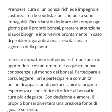
Prendersi cura di un bonsai richiede impegno e
costanza, ma le soddisfazioni che porta sono
impagabili. Ricordarsi di dedicare del tempo ogni
giorno per il proprio bonsai, prestare attenzione
ai suoi bisogni e intervenire prontamente in caso
di problemi, garantirà una crescita sana e
vigorosa della pianta.
Infine, è importante sottolineare l’importanza di
apprendere costantemente e acquisire nuove
conoscenze sul mondo dei bonsai. Partecipare a
corsi, leggere libri e partecipare a comunità
online di appassionati può arricchire la propria
esperienza e consentire di offrire al bonsai le
cure più adeguate. Con dedizione e amore, il
proprio bonsai diventerà una preziosa fonte di
gioia e serenità.