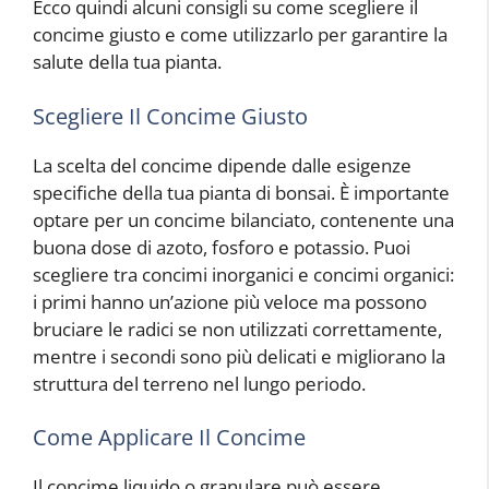
Ecco quindi alcuni consigli su come scegliere il
concime giusto e come utilizzarlo per garantire la
salute della tua pianta.
Scegliere Il Concime Giusto
La scelta del concime dipende dalle esigenze
specifiche della tua pianta di bonsai. È importante
optare per un concime bilanciato, contenente una
buona dose di azoto, fosforo e potassio. Puoi
scegliere tra concimi inorganici e concimi organici:
i primi hanno un’azione più veloce ma possono
bruciare le radici se non utilizzati correttamente,
mentre i secondi sono più delicati e migliorano la
struttura del terreno nel lungo periodo.
Come Applicare Il Concime
Il concime liquido o granulare può essere