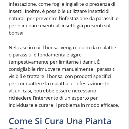
infestazione, come foglie ingiallite o presenza di
insetti. Inoltre, è possibile utilizzare insetticidi
naturali per prevenire l’infestazione da parassiti o
per eliminare eventuali insetti già presenti sul
bonsai.
Nel caso in cui il bonsai venga colpito da malattie
o parassiti, è fondamentale agire
tempestivamente per limitarne i danni. È
consigliabile rimuovere manualmente i parassiti
visibili e trattare il bonsai con prodotti specifici
per combattere la malattia o l’infestazione. In
alcuni casi, potrebbe essere necessario
richiedere l’intervento di un esperto per
individuare e curare il problema in modo efficace.
Come Si Cura Una Pianta