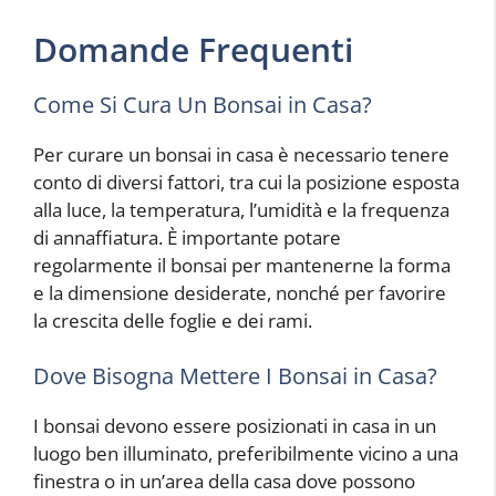
Domande Frequenti
Come Si Cura Un Bonsai in Casa?
Per curare un bonsai in casa è necessario tenere
conto di diversi fattori, tra cui la posizione esposta
alla luce, la temperatura, l’umidità e la frequenza
di annaffiatura. È importante potare
regolarmente il bonsai per mantenerne la forma
e la dimensione desiderate, nonché per favorire
la crescita delle foglie e dei rami.
Dove Bisogna Mettere I Bonsai in Casa?
I bonsai devono essere posizionati in casa in un
luogo ben illuminato, preferibilmente vicino a una
finestra o in un’area della casa dove possono