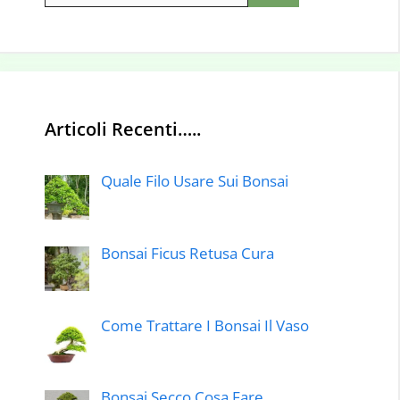
Articoli Recenti…..
Quale Filo Usare Sui Bonsai
Bonsai Ficus Retusa Cura
Come Trattare I Bonsai Il Vaso
Bonsai Secco Cosa Fare