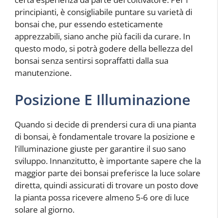
principianti, è consigliabile puntare su varietà di
bonsai che, pur essendo esteticamente
apprezzabili, siano anche più facili da curare. In
questo modo, si potrà godere della bellezza del
bonsai senza sentirsi sopraffatti dalla sua
manutenzione.
Posizione E Illuminazione
Quando si decide di prendersi cura di una pianta
di bonsai, è fondamentale trovare la posizione e
l’illuminazione giuste per garantire il suo sano
sviluppo. Innanzitutto, è importante sapere che la
maggior parte dei bonsai preferisce la luce solare
diretta, quindi assicurati di trovare un posto dove
la pianta possa ricevere almeno 5-6 ore di luce
solare al giorno.