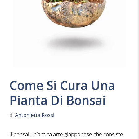
Come Si Cura Una
Pianta Di Bonsai
di
Antonietta Rossi
Il bonsai un’antica arte giapponese che consiste