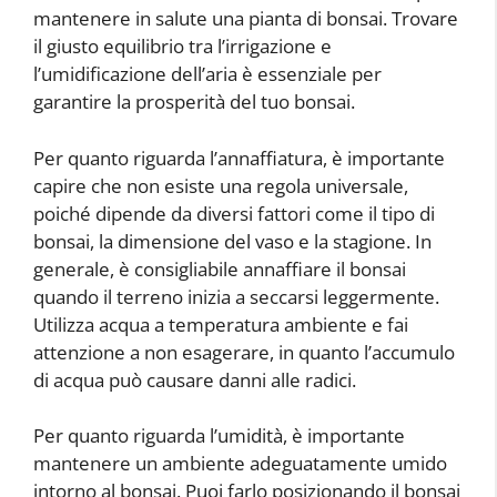
mantenere in salute una pianta di bonsai. Trovare
il giusto equilibrio tra l’irrigazione e
l’umidificazione dell’aria è essenziale per
garantire la prosperità del tuo bonsai.
Per quanto riguarda l’annaffiatura, è importante
capire che non esiste una regola universale,
poiché dipende da diversi fattori come il tipo di
bonsai, la dimensione del vaso e la stagione. In
generale, è consigliabile annaffiare il bonsai
quando il terreno inizia a seccarsi leggermente.
Utilizza acqua a temperatura ambiente e fai
attenzione a non esagerare, in quanto l’accumulo
di acqua può causare danni alle radici.
Per quanto riguarda l’umidità, è importante
mantenere un ambiente adeguatamente umido
intorno al bonsai. Puoi farlo posizionando il bonsai