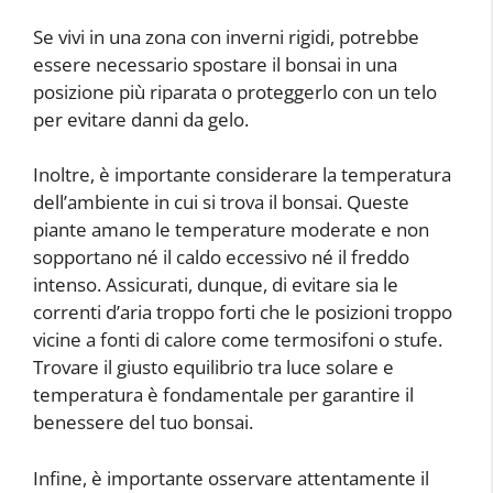
Se vivi in una zona con inverni rigidi, potrebbe
essere necessario spostare il bonsai in una
posizione più riparata o proteggerlo con un telo
per evitare danni da gelo.
Inoltre, è importante considerare la temperatura
dell’ambiente in cui si trova il bonsai. Queste
piante amano le temperature moderate e non
sopportano né il caldo eccessivo né il freddo
intenso. Assicurati, dunque, di evitare sia le
correnti d’aria troppo forti che le posizioni troppo
vicine a fonti di calore come termosifoni o stufe.
Trovare il giusto equilibrio tra luce solare e
temperatura è fondamentale per garantire il
benessere del tuo bonsai.
Infine, è importante osservare attentamente il