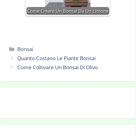
Come Creare Un Bonsai Da Un Limone
Categorie
Bonsai
Quanto Costano Le Piante Bonsai
Come Coltivare Un Bonsai Di Olivo