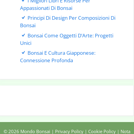
I Migliori Libri E Risorse Per
Appassionati Di Bonsai
Principi Di Design Per Composizioni Di
Bonsai
Bonsai Come Oggetti D’Arte: Progetti
Unici
Bonsai E Cultura Giapponese:
Connessione Profonda
© 2026 Mondo Bonsai |
Privacy Policy
|
Cookie Policy
|
Nota