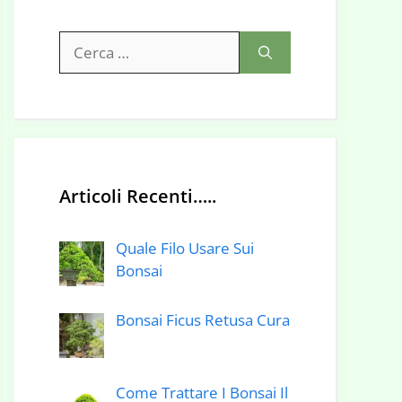
Ricerca
per:
Articoli Recenti…..
Quale Filo Usare Sui
Bonsai
Bonsai Ficus Retusa Cura
Come Trattare I Bonsai Il