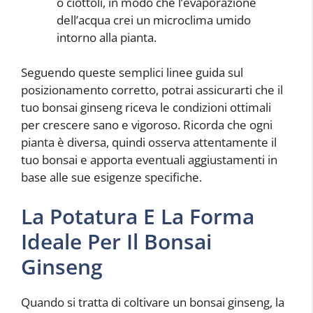
o ciottoli, in modo che l’evaporazione
dell’acqua crei un microclima umido
intorno alla pianta.
Seguendo queste semplici linee guida sul
posizionamento corretto, potrai assicurarti che il
tuo bonsai ginseng riceva le condizioni ottimali
per crescere sano e vigoroso. Ricorda che ogni
pianta è diversa, quindi osserva attentamente il
tuo bonsai e apporta eventuali aggiustamenti in
base alle sue esigenze specifiche.
La Potatura E La Forma
Ideale Per Il Bonsai
Ginseng
Quando si tratta di coltivare un bonsai ginseng, la