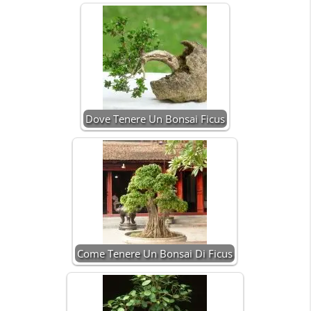
Dove Tenere Un Bonsai Ficus
Come Tenere Un Bonsai Di Ficus