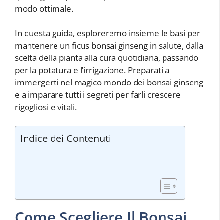
modo ottimale.
In questa guida, esploreremo insieme le basi per
mantenere un ficus bonsai ginseng in salute, dalla
scelta della pianta alla cura quotidiana, passando
per la potatura e l’irrigazione. Preparati a
immergerti nel magico mondo dei bonsai ginseng
e a imparare tutti i segreti per farli crescere
rigogliosi e vitali.
Indice dei Contenuti
Come Scegliere Il Bonsai