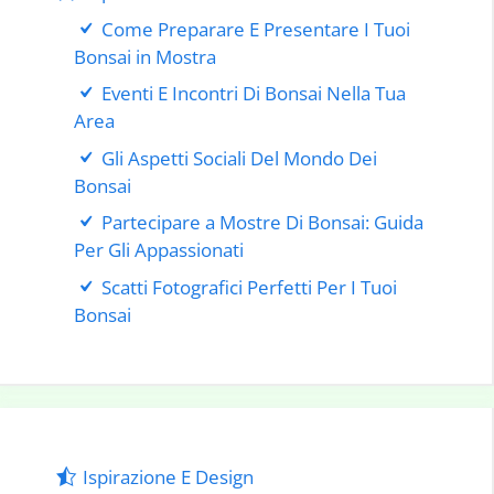
Come Preparare E Presentare I Tuoi
Bonsai in Mostra
Eventi E Incontri Di Bonsai Nella Tua
Area
Gli Aspetti Sociali Del Mondo Dei
Bonsai
Partecipare a Mostre Di Bonsai: Guida
Per Gli Appassionati
Scatti Fotografici Perfetti Per I Tuoi
Bonsai
Ispirazione E Design