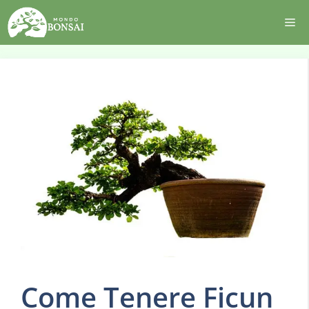
Vai
Me
al
contenuto
Come Tenere Ficun