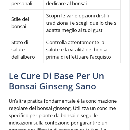
personali
dedicare al bonsai
Scopri le varie opzioni di stili
Stile del
tradizionali e scegli quello che si
bonsai
adatta meglio ai tuoi gusti
Stato di
Controlla attentamente la
salute
salute e la vitalità del bonsai
dell’albero
prima di effettuare l’acquisto
Le Cure Di Base Per Un
Bonsai Ginseng Sano
Un’altra pratica fondamentale è la concimazione
regolare del bonsai ginseng. Utilizza un concime
specifico per piante da bonsai e segui le
indicazioni sulla confezione per garantire un
apporto equilibrato di sostanze nutritive. La