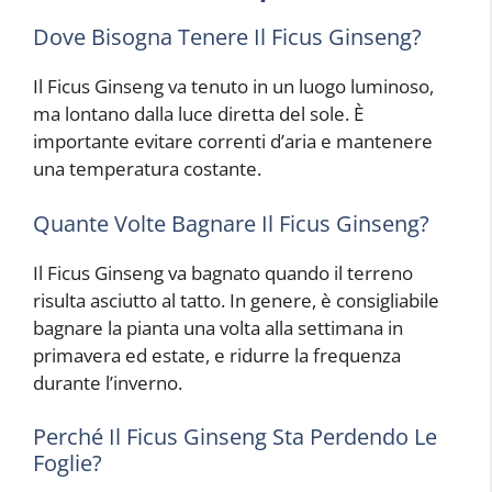
Dove Bisogna Tenere Il Ficus Ginseng?
Il Ficus Ginseng va tenuto in un luogo luminoso,
ma lontano dalla luce diretta del sole. È
importante evitare correnti d’aria e mantenere
una temperatura costante.
Quante Volte Bagnare Il Ficus Ginseng?
Il Ficus Ginseng va bagnato quando il terreno
risulta asciutto al tatto. In genere, è consigliabile
bagnare la pianta una volta alla settimana in
primavera ed estate, e ridurre la frequenza
durante l’inverno.
Perché Il Ficus Ginseng Sta Perdendo Le
Foglie?