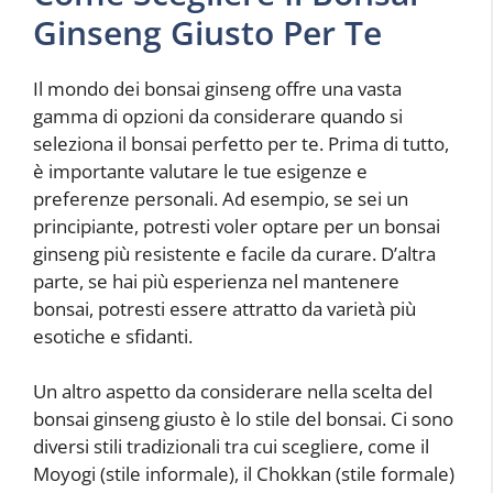
Ginseng Giusto Per Te
Il mondo dei bonsai ginseng offre una vasta
gamma di opzioni da considerare quando si
seleziona il bonsai perfetto per te. Prima di tutto,
è importante valutare le tue esigenze e
preferenze personali. Ad esempio, se sei un
principiante, potresti voler optare per un bonsai
ginseng più resistente e facile da curare. D’altra
parte, se hai più esperienza nel mantenere
bonsai, potresti essere attratto da varietà più
esotiche e sfidanti.
Un altro aspetto da considerare nella scelta del
bonsai ginseng giusto è lo stile del bonsai. Ci sono
diversi stili tradizionali tra cui scegliere, come il
Moyogi (stile informale), il Chokkan (stile formale)