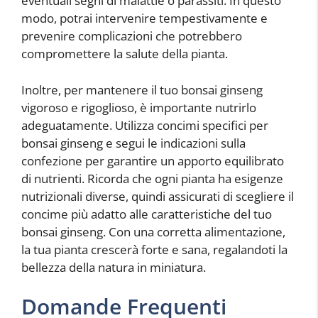
eventuali segni di malattie o parassiti. In questo
modo, potrai intervenire tempestivamente e
prevenire complicazioni che potrebbero
compromettere la salute della pianta.
Inoltre, per mantenere il tuo bonsai ginseng
vigoroso e rigoglioso, è importante nutrirlo
adeguatamente. Utilizza concimi specifici per
bonsai ginseng e segui le indicazioni sulla
confezione per garantire un apporto equilibrato
di nutrienti. Ricorda che ogni pianta ha esigenze
nutrizionali diverse, quindi assicurati di scegliere il
concime più adatto alle caratteristiche del tuo
bonsai ginseng. Con una corretta alimentazione,
la tua pianta crescerà forte e sana, regalandoti la
bellezza della natura in miniatura.
Domande Frequenti