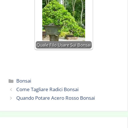
Quale Filo Usare Sui Bonsai
Categorie
Bonsai
Come Tagliare Radici Bonsai
Quando Potare Acero Rosso Bonsai