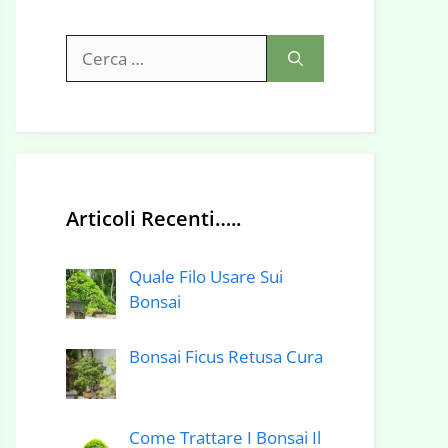
Ricerca
per:
Articoli Recenti…..
Quale Filo Usare Sui
Bonsai
Bonsai Ficus Retusa Cura
Come Trattare I Bonsai Il