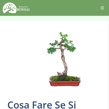
Vai
Me
al
contenuto
Cosa Fare Se Si