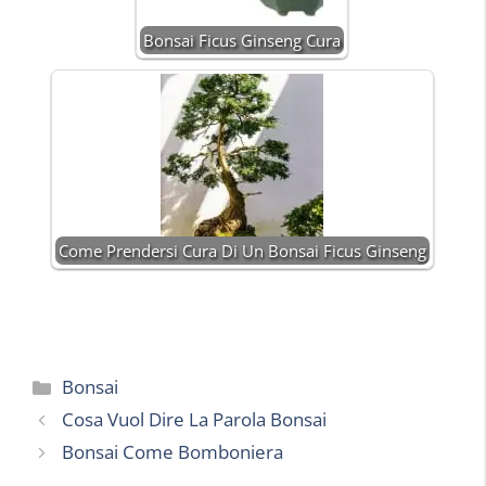
Bonsai Ficus Ginseng Cura
Come Prendersi Cura Di Un Bonsai Ficus Ginseng
Categorie
Bonsai
Cosa Vuol Dire La Parola Bonsai
Bonsai Come Bomboniera