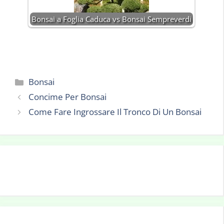
Bonsai a Foglia Caduca vs Bonsai Sempreverdi
Categorie
Bonsai
Concime Per Bonsai
Come Fare Ingrossare Il Tronco Di Un Bonsai