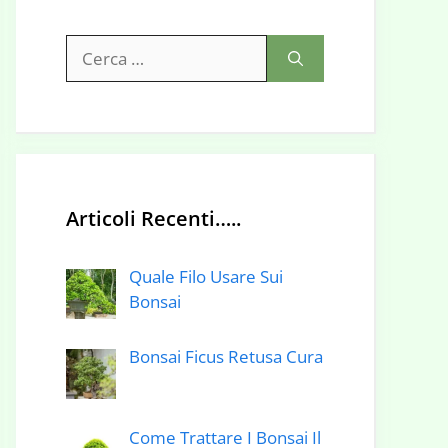
Ricerca
per:
Articoli Recenti…..
Quale Filo Usare Sui
Bonsai
Bonsai Ficus Retusa Cura
Come Trattare I Bonsai Il