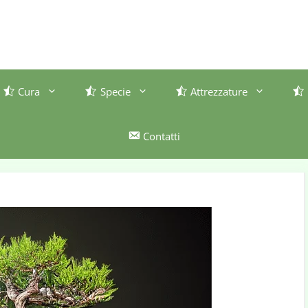
Cura
Specie
Attrezzature
Contatti