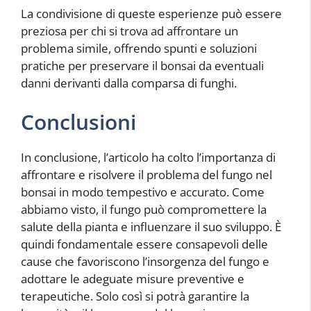
La condivisione di queste esperienze può essere
preziosa per chi si trova ad affrontare un
problema simile, offrendo spunti e soluzioni
pratiche per preservare il bonsai da eventuali
danni derivanti dalla comparsa di funghi.
Conclusioni
In conclusione, l’articolo ha colto l’importanza di
affrontare e risolvere il problema del fungo nel
bonsai in modo tempestivo e accurato. Come
abbiamo visto, il fungo può compromettere la
salute della pianta e influenzare il suo sviluppo. È
quindi fondamentale essere consapevoli delle
cause che favoriscono l’insorgenza del fungo e
adottare le adeguate misure preventive e
terapeutiche. Solo così si potrà garantire la