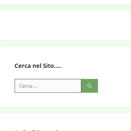
Cerca nel Sito…..
Ricerca
per: