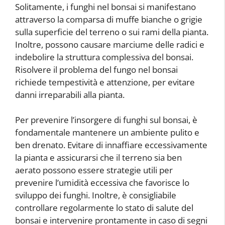
Solitamente, i funghi nel bonsai si manifestano
attraverso la comparsa di muffe bianche o grigie
sulla superficie del terreno o sui rami della pianta.
Inoltre, possono causare marciume delle radici e
indebolire la struttura complessiva del bonsai.
Risolvere il problema del fungo nel bonsai
richiede tempestività e attenzione, per evitare
danni irreparabili alla pianta.
Per prevenire l’insorgere di funghi sul bonsai, è
fondamentale mantenere un ambiente pulito e
ben drenato. Evitare di innaffiare eccessivamente
la pianta e assicurarsi che il terreno sia ben
aerato possono essere strategie utili per
prevenire l’umidità eccessiva che favorisce lo
sviluppo dei funghi. Inoltre, è consigliabile
controllare regolarmente lo stato di salute del
bonsai e intervenire prontamente in caso di segni