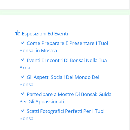
Esposizioni Ed Eventi
Come Preparare E Presentare I Tuoi
Bonsai in Mostra
Eventi E Incontri Di Bonsai Nella Tua
Area
Gli Aspetti Sociali Del Mondo Dei
Bonsai
Partecipare a Mostre Di Bonsai: Guida
Per Gli Appassionati
Scatti Fotografici Perfetti Per I Tuoi
Bonsai