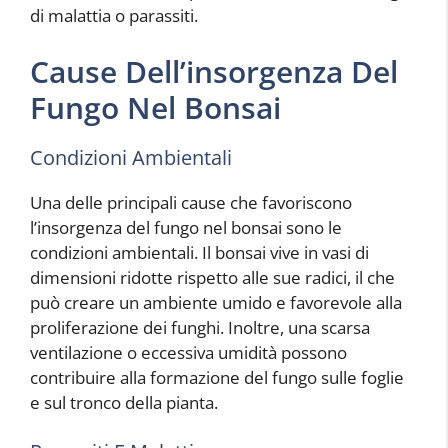
di malattia o parassiti.
Cause Dell’insorgenza Del
Fungo Nel Bonsai
Condizioni Ambientali
Una delle principali cause che favoriscono
l’insorgenza del fungo nel bonsai sono le
condizioni ambientali. Il bonsai vive in vasi di
dimensioni ridotte rispetto alle sue radici, il che
può creare un ambiente umido e favorevole alla
proliferazione dei funghi. Inoltre, una scarsa
ventilazione o eccessiva umidità possono
contribuire alla formazione del fungo sulle foglie
e sul tronco della pianta.