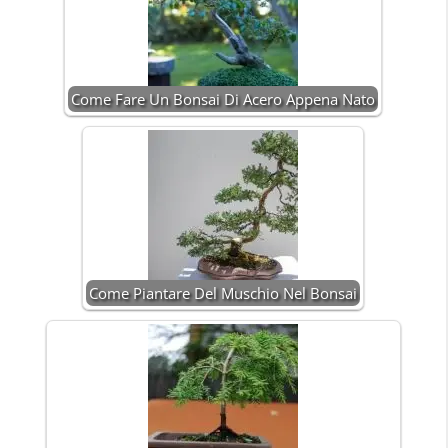
Come Fare Un Bonsai Di Acero Appena Nato
Come Piantare Del Muschio Nel Bonsai