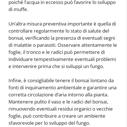
poiché l’acqua in eccesso può favorire lo sviluppo
di muffe.
Un’altra misura preventiva importante è quella di
controllare regolarmente lo stato di salute del
bonsai, verificando la presenza di eventuali segni
di malattie o parassiti. Osservare attentamente le
foglie, il tronco e le radici può permettere di
individuare tempestivamente eventuali problemi
e intervenire prima che si sviluppi un fungo.
Infine, è consigliabile tenere il bonsai lontano da
fonti di inquinamento ambientale e garantire una
corretta circolazione d’aria intorno alla pianta.
Mantenere pulito il vaso e le radici del bonsai,
rimuovendo eventuali residui organici o vecchie
foglie, può contribuire a creare un ambiente
sfavorevole per lo sviluppo del fungo.