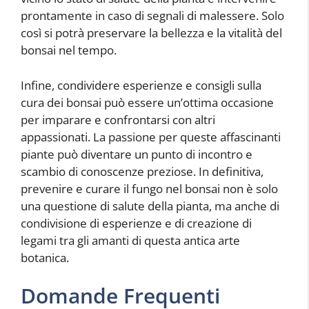
prontamente in caso di segnali di malessere. Solo
così si potrà preservare la bellezza e la vitalità del
bonsai nel tempo.
Infine, condividere esperienze e consigli sulla
cura dei bonsai può essere un’ottima occasione
per imparare e confrontarsi con altri
appassionati. La passione per queste affascinanti
piante può diventare un punto di incontro e
scambio di conoscenze preziose. In definitiva,
prevenire e curare il fungo nel bonsai non è solo
una questione di salute della pianta, ma anche di
condivisione di esperienze e di creazione di
legami tra gli amanti di questa antica arte
botanica.
Domande Frequenti