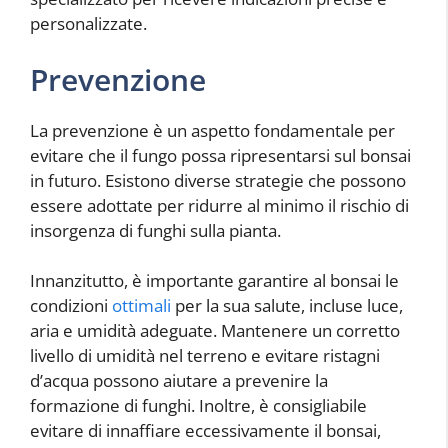
personalizzate.
Prevenzione
La prevenzione è un aspetto fondamentale per
evitare che il fungo possa ripresentarsi sul bonsai
in futuro. Esistono diverse strategie che possono
essere adottate per ridurre al minimo il rischio di
insorgenza di funghi sulla pianta.
Innanzitutto, è importante garantire al bonsai le
condizioni
ottimali
per la sua salute, incluse luce,
aria e umidità adeguate. Mantenere un corretto
livello di umidità nel terreno e evitare ristagni
d’acqua possono aiutare a prevenire la
formazione di funghi. Inoltre, è consigliabile
evitare di innaffiare eccessivamente il bonsai,