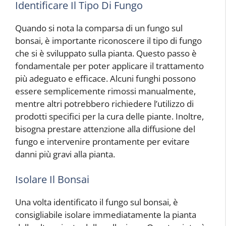
Identificare Il Tipo Di Fungo
Quando si nota la comparsa di un fungo sul
bonsai, è importante riconoscere il tipo di fungo
che si è sviluppato sulla pianta. Questo passo è
fondamentale per poter applicare il trattamento
più adeguato e efficace. Alcuni funghi possono
essere semplicemente rimossi manualmente,
mentre altri potrebbero richiedere l’utilizzo di
prodotti specifici per la cura delle piante. Inoltre,
bisogna prestare attenzione alla diffusione del
fungo e intervenire prontamente per evitare
danni più gravi alla pianta.
Isolare Il Bonsai
Una volta identificato il fungo sul bonsai, è
consigliabile isolare immediatamente la pianta