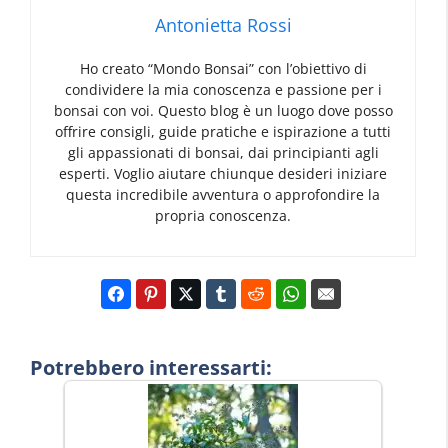
Antonietta Rossi
Ho creato “Mondo Bonsai” con l’obiettivo di
condividere la mia conoscenza e passione per i
bonsai con voi. Questo blog è un luogo dove posso
offrire consigli, guide pratiche e ispirazione a tutti
gli appassionati di bonsai, dai principianti agli
esperti. Voglio aiutare chiunque desideri iniziare
questa incredibile avventura o approfondire la
propria conoscenza.
Potrebbero interessarti: