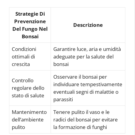
Strategie Di
Prevenzione
Descrizione
Del Fungo Nel
Bonsai
Condizioni
Garantire luce, aria e umidità
ottimali di
adeguate per la salute del
crescita
bonsai
Osservare il bonsai per
Controllo
individuare tempestivamente
regolare dello
eventuali segni di malattie o
stato di salute
parassiti
Mantenimento
Tenere pulito il vaso e le
dell’ambiente
radici del bonsai per evitare
pulito
la formazione di funghi