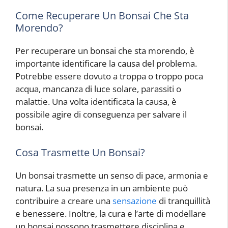
Come Recuperare Un Bonsai Che Sta
Morendo?
Per recuperare un bonsai che sta morendo, è
importante identificare la causa del problema.
Potrebbe essere dovuto a troppa o troppo poca
acqua, mancanza di luce solare, parassiti o
malattie. Una volta identificata la causa, è
possibile agire di conseguenza per salvare il
bonsai.
Cosa Trasmette Un Bonsai?
Un bonsai trasmette un senso di pace, armonia e
natura. La sua presenza in un ambiente può
contribuire a creare una
sensazione
di tranquillità
e benessere. Inoltre, la cura e l’arte di modellare
un bonsai possono trasmettere disciplina e