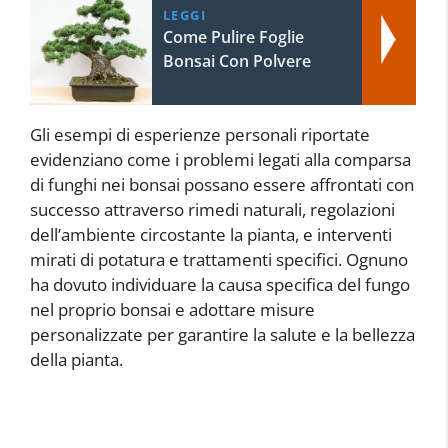
LEGGI
Come Pulire Foglie
Bonsai Con Polvere
Gli esempi di esperienze personali riportate
evidenziano come i problemi legati alla comparsa
di funghi nei bonsai possano essere affrontati con
successo attraverso rimedi naturali, regolazioni
dell’ambiente circostante la pianta, e interventi
mirati di potatura e trattamenti specifici. Ognuno
ha dovuto individuare la causa specifica del fungo
nel proprio bonsai e adottare misure
personalizzate per garantire la salute e la bellezza
della pianta.