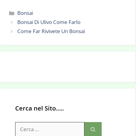
Categorie
Bonsai
Bonsai Di Ulivo Come Farlo
Come Far Rivivete Un Bonsai
Cerca nel Sito…..
Ricerca
per: