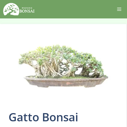
Vai
Me
al
contenuto
Gatto Bonsai